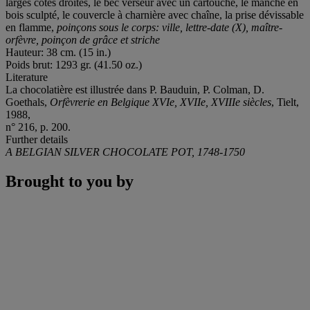
larges côtes droites, le bec verseur avec un cartouche, le manche en
bois sculpté, le couvercle à charnière avec chaîne, la prise dévissable
en flamme,
poinçons sous le corps: ville, lettre-date (X), maître-
orfèvre, poinçon de grâce et striche
Hauteur: 38 cm. (15 in.)
Poids brut: 1293 gr. (41.50 oz.)
Literature
La chocolatière est illustrée dans P. Bauduin, P. Colman, D.
Goethals,
Orfèvrerie en Belgique XVIe, XVIIe, XVIIIe siècles
, Tielt,
1988,
n° 216, p. 200.
Further details
A BELGIAN SILVER CHOCOLATE POT, 1748-1750
Brought to you by