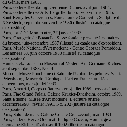
du Génie, mars 1983.
Paris, Galerie Beaubourg, Germaine Richier, avril-juin 1984.
Paris, Galerie Ile des Arts, La griffe du bronze, avril-mai 1985.
Saint-Rémy-les-Chevreuses, Fondation de Coubertin, Sculpture du
XXè siècle, septembre-novembre 1986 (illustré au catalogue
d'exposition).
Paris, La télé à Montmartre, 27 janvier 1987.
Paris, Orangerie de Bagatelle, Susse fondeur présente Les maitres
du bronze, juin-septembre 1987 (illustré au catalogue d'exposition).
Paris, Musée National d'Art moderne - Centre Georges Pompidou,
Les années 50, juin-octobre 1988 (illustré au catalogue
d'exposition).
Humlebaek, Louisiana Museum of Modern Art, Germaine Richier,
août-septembre 1988, No.14.
Moscou, Musée Pouchkine et Salon de l'Union des peintres; Saint-
Pétersbourg, Musée de l'Ermitage, L'art en France, un siècle
d'inventions, mars-juillet 1989.
Paris, Artcurial, Corps et figures, avril-juillet 1989, hors catalogue.
Paris, Fiac Grand Palais, Galerie Krugier-Ditesheim, octobre 1989.
Saint-Etienne, Musée d'Art moderne, L'écriture griffée,
décembre1990 - février 1991, No. 202 (illustré au catalogue
d'exposition).
Paris, Salon de mars, Galerie Colette Creuzevault, mars 1991.
Paris, Galerie Hervé Odermatt-Philippe Cazeau, Hommage à
Germaine Richier, février-avril 1992 (illustré au catalogue