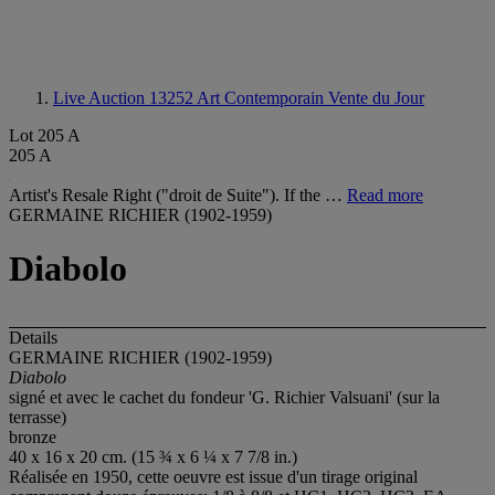
Live Auction 13252
Art Contemporain Vente du Jour
Lot 205 A
205 A
Artist's Resale Right ("droit de Suite"). If the …
Read more
GERMAINE RICHIER (1902-1959)
Diabolo
Details
GERMAINE RICHIER (1902-1959)
Diabolo
signé et avec le cachet du fondeur 'G. Richier Valsuani' (sur la
terrasse)
bronze
40 x 16 x 20 cm. (15 ¾ x 6 ¼ x 7 7/8 in.)
Réalisée en 1950, cette oeuvre est issue d'un tirage original