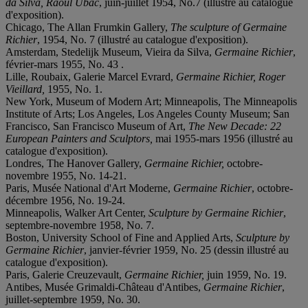
da Silva, Raoul Ubac
, juin-juillet 1954, No.7 (illustré au catalogue
d'exposition).
Chicago, The Allan Frumkin Gallery,
The sculpture of Germaine
Richier
, 1954, No. 7 (illustré au catalogue d'exposition).
Amsterdam, Stedelijk Museum, Vieira da Silva,
Germaine Richier
,
février-mars 1955, No. 43 .
Lille, Roubaix, Galerie Marcel Evrard,
Germaine Richier, Roger
Vieillard,
1955, No. 1.
New York, Museum of Modern Art; Minneapolis, The Minneapolis
Institute of Arts; Los Angeles, Los Angeles County Museum; San
Francisco, San Francisco Museum of Art,
The New Decade: 22
European Painters and Sculptors,
mai 1955-mars 1956 (illustré au
catalogue d'exposition).
Londres, The Hanover Gallery,
Germaine Richier,
octobre-
novembre 1955, No. 14-21.
Paris, Musée National d'Art Moderne,
Germaine Richier
, octobre-
décembre 1956, No. 19-24.
Minneapolis, Walker Art Center,
Sculpture by Germaine Richier
,
septembre-novembre 1958, No. 7.
Boston, University School of Fine and Applied Arts,
Sculpture by
Germaine Richier
, janvier-février 1959, No. 25 (dessin illustré au
catalogue d'exposition).
Paris, Galerie Creuzevault,
Germaine Richier,
juin 1959, No. 19.
Antibes, Musée Grimaldi-Château d'Antibes,
Germaine Richier
,
juillet-septembre 1959, No. 30.