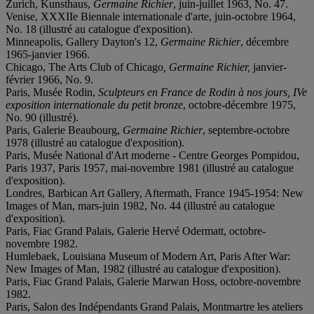
Zurich, Kunsthaus,
Germaine Richier
, juin-juillet 1963, No. 47.
Venise, XXXIIe Biennale internationale d'arte, juin-octobre 1964,
No. 18 (illustré au catalogue d'exposition).
Minneapolis, Gallery Dayton's 12,
Germaine Richier
, décembre
1965-janvier 1966.
Chicago, The Arts Club of Chicago
, Germaine Richier,
janvier-
février 1966, No. 9.
Paris, Musée Rodin,
Sculpteurs en France de Rodin à nos jours, IVe
exposition internationale du petit bronze
, octobre-décembre 1975,
No. 90 (illustré).
Paris, Galerie Beaubourg,
Germaine Richier
, septembre-octobre
1978 (illustré au catalogue d'exposition).
Paris, Musée National d'Art moderne - Centre Georges Pompidou,
Paris 1937, Paris 1957, mai-novembre 1981 (illustré au catalogue
d'exposition).
Londres, Barbican Art Gallery, Aftermath, France 1945-1954: New
Images of Man, mars-juin 1982, No. 44 (illustré au catalogue
d'exposition).
Paris, Fiac Grand Palais, Galerie Hervé Odermatt, octobre-
novembre 1982.
Humlebaek, Louisiana Museum of Modern Art, Paris After War:
New Images of Man, 1982 (illustré au catalogue d'exposition).
Paris, Fiac Grand Palais, Galerie Marwan Hoss, octobre-novembre
1982.
Paris, Salon des Indépendants Grand Palais, Montmartre les ateliers