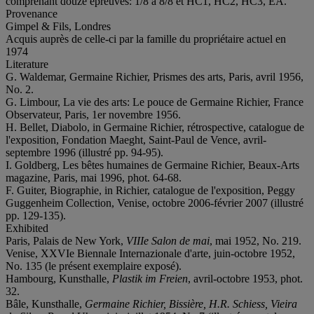
comprenant douze épreuves: 1/8 à 8/8 et HC1, HC2, HC3, EA.
Provenance
Gimpel & Fils, Londres
Acquis auprès de celle-ci par la famille du propriétaire actuel en
1974
Literature
G. Waldemar, Germaine Richier, Prismes des arts, Paris, avril 1956,
No. 2.
G. Limbour, La vie des arts: Le pouce de Germaine Richier, France
Observateur, Paris, 1er novembre 1956.
H. Bellet, Diabolo, in Germaine Richier, rétrospective, catalogue de
l'exposition, Fondation Maeght, Saint-Paul de Vence, avril-
septembre 1996 (illustré pp. 94-95).
I. Goldberg, Les bêtes humaines de Germaine Richier, Beaux-Arts
magazine, Paris, mai 1996, phot. 64-68.
F. Guiter, Biographie, in Richier, catalogue de l'exposition, Peggy
Guggenheim Collection, Venise, octobre 2006-février 2007 (illustré
pp. 129-135).
Exhibited
Paris, Palais de New York,
VIIIe Salon de mai
, mai 1952, No. 219.
Venise, XXVIe Biennale Internazionale d'arte, juin-octobre 1952,
No. 135 (le présent exemplaire exposé).
Hambourg, Kunsthalle,
Plastik im Freien
, avril-octobre 1953, phot.
32.
Bâle, Kunsthalle,
Germaine Richier, Bissière, H.R. Schiess, Vieira