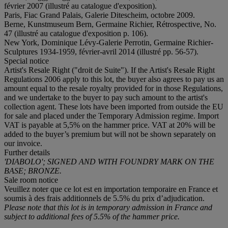
février 2007 (illustré au catalogue d'exposition).
Paris, Fiac Grand Palais, Galerie Ditescheim, octobre 2009.
Berne, Kunstmuseum Bern, Germaine Richier, Rétrospective, No.
47 (illustré au catalogue d'exposition p. 106).
New York, Dominique Lévy-Galerie Perrotin, Germaine Richier-
Sculptures 1934-1959, février-avril 2014 (illustré pp. 56-57).
Special notice
Artist's Resale Right ("droit de Suite"). If the Artist's Resale Right
Regulations 2006 apply to this lot, the buyer also agrees to pay us an
amount equal to the resale royalty provided for in those Regulations,
and we undertake to the buyer to pay such amount to the artist's
collection agent. These lots have been imported from outside the EU
for sale and placed under the Temporary Admission regime. Import
VAT is payable at 5,5% on the hammer price. VAT at 20% will be
added to the buyer’s premium but will not be shown separately on
our invoice.
Further details
'DIABOLO'; SIGNED AND WITH FOUNDRY MARK ON THE
BASE; BRONZE.
Sale room notice
Veuillez noter que ce lot est en importation temporaire en France et
soumis à des frais additionnels de 5.5% du prix d’adjudication.
Please note that this lot is in temporary admission in France and
subject to additional fees of 5.5% of the hammer price.