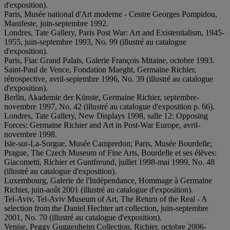
d'exposition).
Paris, Musée national d'Art moderne - Centre Georges Pompidou,
Manifeste, juin-septembre 1992.
Londres, Tate Gallery, Paris Post War: Art and Existentialism, 1945-
1955, juin-septembre 1993, No. 99 (illustré au catalogue
d'exposition).
Paris, Fiac Grand Palais, Galerie François Mitaine, octobre 1993.
Saint-Paul de Vence, Fondation Maeght, Germaine Richier,
rétrospective, avril-septembre 1996, No. 39 (illustré au catalogue
d'exposition).
Berlin, Akademie der Künste, Germaine Richier, septembre-
novembre 1997, No. 42 (illustré au catalogue d'exposition p. 66).
Londres, Tate Gallery, New Displays 1998, salle 12: Opposing
Forces: Germaine Richier and Art in Post-War Europe, avril-
novembre 1998.
Isle-sur-La-Sorgue, Musée Campredon; Paris, Musée Bourdelle;
Prague, The Czech Museum of Fine Arts, Bourdelle et ses élèves:
Giacometti, Richier et Guntfreund, juillet 1998-mai 1999, No. 48
(illustré au catalogue d'exposition).
Luxembourg, Galerie de l'Indépendance, Hommage à Germaine
Richier, juin-août 2001 (illustré au catalogue d'exposition).
Tel-Aviv, Tel-Aviv Museum of Art, The Return of the Real - A
selection from the Daniel Hechter art collection, juin-septembre
2001, No. 70 (illustré au catalogue d'exposition).
Venise, Peggy Guggenheim Collection, Richier, octobre 2006-