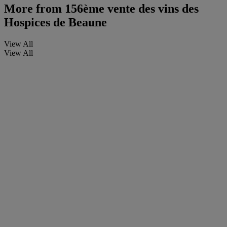
More from
156ème vente des vins des
Hospices de Beaune
View All
View All