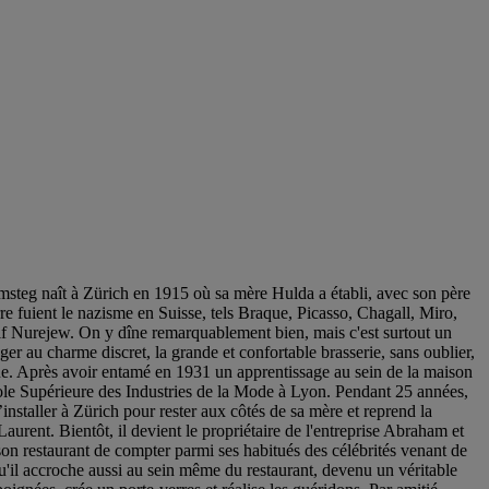
steg naît à Zürich en 1915 où sa mère Hulda a établi, avec son père
rre fuient le nazisme en Suisse, tels Braque, Picasso, Chagall, Miro,
lf Nurejew. On y dîne remarquablement bien, mais c'est surtout un
ger au charme discret, la grande et confortable brasserie, sans oublier,
que. Après avoir entamé en 1931 un apprentissage au sein de la maison
cole Supérieure des Industries de la Mode à Lyon. Pendant 25 années,
installer à Zürich pour rester aux côtés de sa mère et reprend la
aurent. Bientôt, il devient le propriétaire de l'entreprise Abraham et
n restaurant de compter parmi ses habitués des célébrités venant de
u'il accroche aussi au sein même du restaurant, devenu un véritable