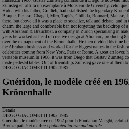
musée.En 1966, Gustav Zumsteg commande à Diego le nouveau mobilier de
Zumsteg en offrira un exemplaire à Monsieur de Givenchy, celui qu
Hulda with his father, Gottlieb, had established the legendary Kronenha
Braque, Picasso, Chagall, Miro, Tapiès, Chillida, Bonnard, Matisse, 
there, but above all it was a place to socialize, talk and debate, and i
charm, the large and comfortable bar, not forgetting the backdrop of 
with Abraham & Brauchbar, a company in Zurich specialising in making s
years he worked as head of creative design at Abraham, producing 8 col
over the management of the Kronenhalle. He then divided his time be
the Abraham business and worked for the biggest names in the fashion
celebrities coming from New York, Paris or Rome. A great art lover, he
veritable museum.In 1966, it was from Diego that Gustav Zumsteg commi
made pedestal tables. Out of friendship, Zumsteg gave one of them t
DIEGO GIACOMETTI 1902-1985
Guéridon, le modèle créé en 1962
Krönenhalle
Details
DIEGO GIACOMETTI 1902-1985
Guéridon, le modèle créé en 1962 pour la Fondation Maeght, celui-ci 
Bronze patiné et marbre /
patinated bronze and marble