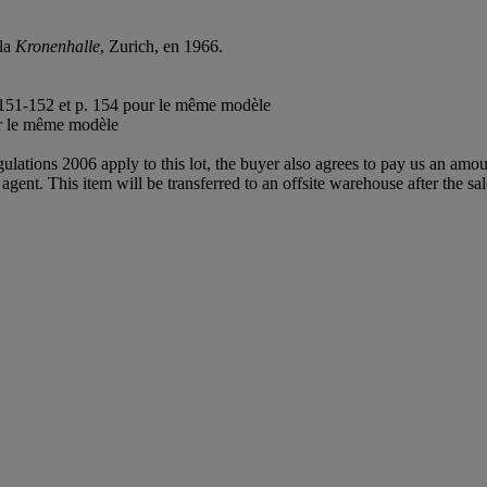
 la
Kronenhalle
, Zurich, en 1966.
.
. 151-152 et p. 154 pour le même modèle
ur le même modèle
egulations 2006 apply to this lot, the buyer also agrees to pay us an amo
 agent. This item will be transferred to an offsite warehouse after the sa