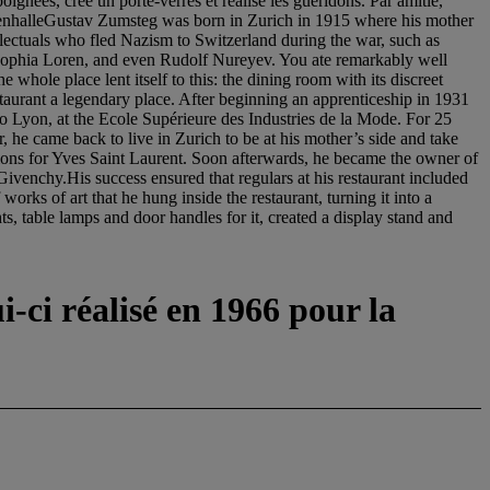
gnées, crée un porte-verres et réalise les guéridons. Par amitié,
enhalleGustav Zumsteg was born in Zurich in 1915 where his mother
tellectuals who fled Nazism to Switzerland during the war, such as
, Sophia Loren, and even Rudolf Nureyev. You ate remarkably well
 whole place lent itself to this: the dining room with its discreet
staurant a legendary place. After beginning an apprenticeship in 1931
to Lyon, at the Ecole Supérieure des Industries de la Mode. For 25
, he came back to live in Zurich to be at his mother’s side and take
ons for Yves Saint Laurent. Soon afterwards, he became the owner of
venchy.His success ensured that regulars at his restaurant included
rks of art that he hung inside the restaurant, turning it into a
, table lamps and door handles for it, created a display stand and
-ci réalisé en 1966 pour la