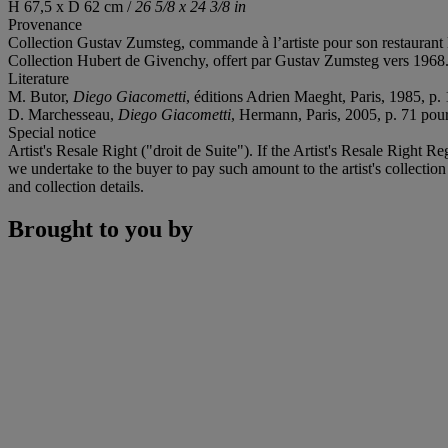
H 67,5 x D 62 cm /
26 5/8 x 24 3/8 in
Provenance
Collection Gustav Zumsteg, commande à l’artiste pour son restaurant
Collection Hubert de Givenchy, offert par Gustav Zumsteg vers 1968
Literature
M. Butor,
Diego Giacometti
, éditions Adrien Maeght, Paris, 1985, p
D. Marchesseau,
Diego Giacometti
, Hermann, Paris, 2005, p. 71 po
Special notice
Artist's Resale Right ("droit de Suite"). If the Artist's Resale Right R
we undertake to the buyer to pay such amount to the artist's collection
and collection details.
Brought to you by