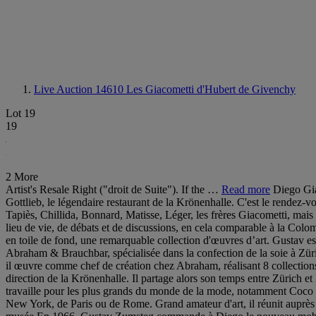
Live Auction 14610
Les Giacometti d'Hubert de Givenchy
Lot 19
19
2 More
Artist's Resale Right ("droit de Suite"). If the …
Read more
Diego Gia
Gottlieb, le légendaire restaurant de la Krönenhalle. C'est le rendez-vo
Tapiès, Chillida, Bonnard, Matisse, Léger, les frères Giacometti, ma
lieu de vie, de débats et de discussions, en cela comparable à la Colomb
en toile de fond, une remarquable collection d'œuvres d’art. Gustav e
Abraham & Brauchbar, spécialisée dans la confection de la soie à Züri
il œuvre comme chef de création chez Abraham, réalisant 8 collections p
direction de la Krönenhalle. Il partage alors son temps entre Zürich et 
travaille pour les plus grands du monde de la mode, notamment Coco C
New York, de Paris ou de Rome. Grand amateur d'art, il réunit auprès d