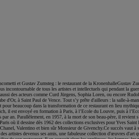
cometti et Gustav Zumsteg : le restaurant de la KronenhalleGustav Zum
us incontournable de tous les artistes et intellectuels qui pendant la gue
is aussi des acteurs comme Curd Jürgens, Sophia Loren, ou encore Rudo
e d'Or, à Saint Paul de Vence. Tout s’y prête d'ailleurs : la salle-à-man
st pour beaucoup dans la transformation de ce restaurant en lieu mythi
ch, il est envoyé en formation à Paris, à l’Ecole du Louvre, puis à l’E
ar an. Parallèlement, en 1957, à la mort de son beau-père, il revient s’
Paris où il dessine dès 1962 des collections exclusives pour Yves Saint L
hanel, Valentino et bien sûr Monsieur de Givenchy.Ce succès vaut à so
es artistes devenus ses amis, une fabuleuse collection d'œuvres d'art q