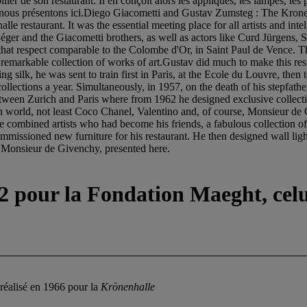
 son restaurant. Il en conçoit alors les appliques, les lampes, les poi
e nous présentons ici.Diego Giacometti and Gustav Zumsteg : The Kron
lle restaurant. It was the essential meeting place for all artists and in
Léger and the Giacometti brothers, as well as actors like Curd Jürgens
n that respect comparable to the Colombe d'Or, in Saint Paul de Vence. The
a remarkable collection of works of art.Gustav did much to make this re
ilk, he was sent to train first in Paris, at the Ecole du Louvre, then 
lections a year. Simultaneously, in 1957, on the death of his stepfather
tween Zurich and Paris where from 1962 he designed exclusive collecti
 world, not least Coco Chanel, Valentino and, of course, Monsieur de Gi
 combined artists who had become his friends, a fabulous collection of wo
ssioned new furniture for his restaurant. He then designed wall lights
o Monsieur de Givenchy, presented here.
 pour la Fondation Maeght, celui
réalisé en 1966 pour la
Krönenhalle