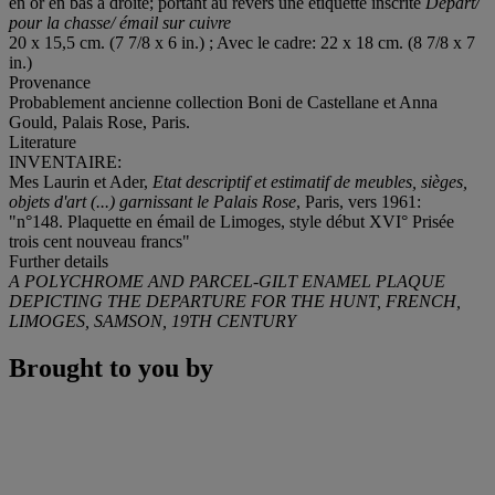
en or en bas à droite; portant au revers une étiquette inscrite
Départ/
pour la chasse/ émail sur cuivre
20 x 15,5 cm. (7 7/8 x 6 in.) ; Avec le cadre: 22 x 18 cm. (8 7/8 x 7
in.)
Provenance
Probablement ancienne collection Boni de Castellane et Anna
Gould, Palais Rose, Paris.
Literature
INVENTAIRE:
Mes Laurin et Ader,
Etat descriptif et estimatif de meubles, sièges,
objets d'art (...) garnissant le Palais Rose
, Paris, vers 1961:
"n°148. Plaquette en émail de Limoges, style début XVI° Prisée
trois cent nouveau francs"
Further details
A POLYCHROME AND PARCEL-GILT ENAMEL PLAQUE
DEPICTING THE DEPARTURE FOR THE HUNT, FRENCH,
LIMOGES, SAMSON, 19TH CENTURY
Brought to you by