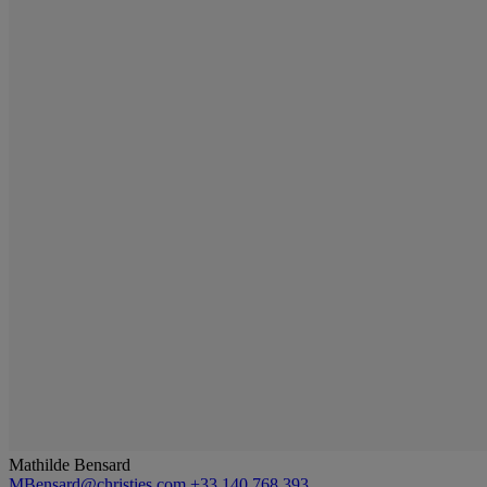
Mathilde Bensard
MBensard@christies.com
+33 140 768 393