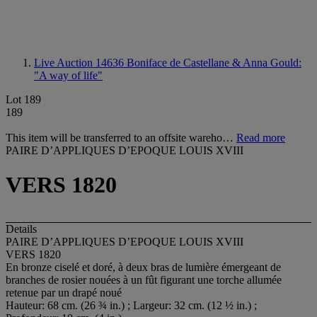
Live Auction 14636
Boniface de Castellane & Anna Gould:
"A way of life"
Lot 189
189
This item will be transferred to an offsite wareho…
Read more
PAIRE D’APPLIQUES D’EPOQUE LOUIS XVIII
VERS 1820
Details
PAIRE D’APPLIQUES D’EPOQUE LOUIS XVIII
VERS 1820
En bronze ciselé et doré, à deux bras de lumière émergeant de
branches de rosier nouées à un fût figurant une torche allumée
retenue par un drapé noué
Hauteur: 68 cm. (26 ¾ in.) ; Largeur: 32 cm. (12 ½ in.) ;