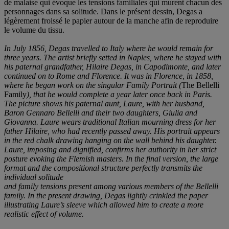
de malaise qui évoque les tensions familiales qui murent chacun des
personnages dans sa solitude. Dans le présent dessin, Degas a
légèrement froissé le papier autour de la manche afin de reproduire
le volume du tissu.
In July 1856, Degas travelled to Italy where he would remain for
three years. The artist briefly setted in Naples, where he stayed with
his paternal grandfather, Hilaire Degas, in Capodimonte, and later
continued on to Rome and Florence. It was in Florence, in 1858,
where he began work on the singular
Family Portrait (
The Bellelli
Family
), that he would complete a year later once back in Paris.
The picture shows his paternal aunt, Laure, with her husband,
Baron Gennaro Bellelli and their two daughters, Giulia and
Giovanna. Laure wears traditional Italian mourning dress for her
father Hilaire, who had recently passed away. His portrait appears
in the red chalk drawing hanging on the wall behind his daughter.
Laure, imposing and dignified, confirms her authority in her strict
posture evoking the Flemish masters. In the final version, the large
format and the compositional structure perfectly transmits the
individual solitude
and family tensions present among various members of the Bellelli
family. In the present drawing, Degas lightly crinkled the paper
illustrating Laure’s sleeve which allowed him to create a more
realistic effect of volume.