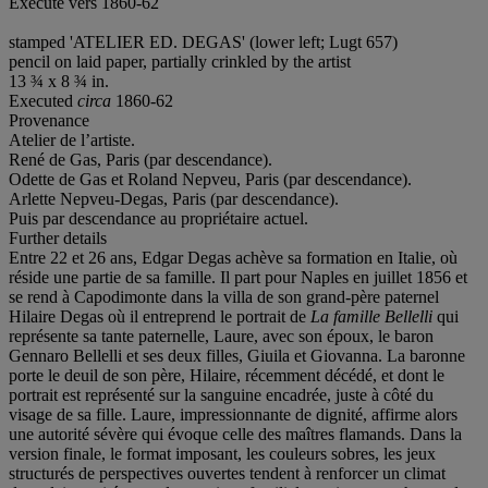
Exécuté vers 1860-62
stamped 'ATELIER ED. DEGAS' (lower left; Lugt 657)
pencil on laid paper, partially crinkled by the artist
13 ¾ x 8 ¾ in.
Executed
circa
1860-62
Provenance
Atelier de l’artiste.
René de Gas, Paris (par descendance).
Odette de Gas et Roland Nepveu, Paris (par descendance).
Arlette Nepveu-Degas, Paris (par descendance).
Puis par descendance au propriétaire actuel.
Further details
Entre 22 et 26 ans, Edgar Degas achève sa formation en Italie, où
réside une partie de sa famille. Il part pour Naples en juillet 1856 et
se rend à Capodimonte dans la villa de son grand-père paternel
Hilaire Degas où il entreprend le portrait de
La famille Bellelli
qui
représente sa tante paternelle, Laure, avec son époux, le baron
Gennaro Bellelli et ses deux filles, Giuila et Giovanna. La baronne
porte le deuil de son père, Hilaire, récemment décédé, et dont le
portrait est représenté sur la sanguine encadrée, juste à côté du
visage de sa fille. Laure, impressionnante de dignité, affirme alors
une autorité sévère qui évoque celle des maîtres flamands. Dans la
version finale, le format imposant, les couleurs sobres, les jeux
structurés de perspectives ouvertes tendent à renforcer un climat