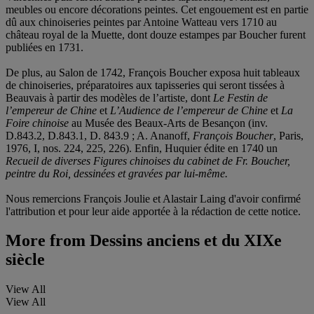
meubles ou encore décorations peintes. Cet engouement est en partie
dû aux chinoiseries peintes par Antoine Watteau vers 1710 au
château royal de la Muette, dont douze estampes par Boucher furent
publiées en 1731.
De plus, au Salon de 1742, François Boucher exposa huit tableaux
de chinoiseries, préparatoires aux tapisseries qui seront tissées à
Beauvais à partir des modèles de l’artiste, dont
Le Festin de
l’empereur de Chine
et
L’Audience de l’empereur de Chine
et
La
Foire chinoise
au Musée des Beaux-Arts de Besançon (inv.
D.843.2, D.843.1, D. 843.9 ; A. Ananoff,
François Boucher
, Paris,
1976, I, nos. 224, 225, 226). Enfin, Huquier édite en 1740 un
Recueil de diverses Figures chinoises du cabinet de Fr. Boucher,
peintre du Roi, dessinées et gravées par lui-même.
Nous remercions François Joulie et Alastair Laing d'avoir confirmé
l'attribution et pour leur aide apportée à la rédaction de cette notice.
More from
Dessins anciens et du XIXe
siècle
View All
View All