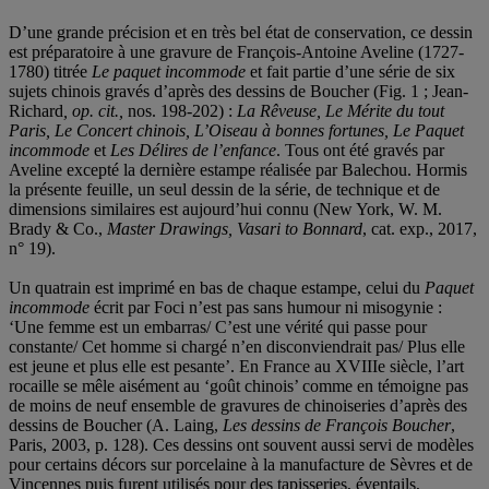
D’une grande précision et en très bel état de conservation, ce dessin
est préparatoire à une gravure de François-Antoine Aveline (1727-
1780) titrée
Le paquet incommode
et fait partie d’une série de six
sujets chinois gravés d’après des dessins de Boucher (Fig. 1 ; Jean-
Richard
, op. cit.,
nos. 198-202) :
La Rêveuse, Le Mérite du tout
Paris, Le Concert chinois, L’Oiseau à bonnes fortunes, Le Paquet
incommode
et
Les Délires de l’enfance
. Tous ont été gravés par
Aveline excepté la dernière estampe réalisée par Balechou. Hormis
la présente feuille, un seul dessin de la série, de technique et de
dimensions similaires est aujourd’hui connu (New York, W. M.
Brady & Co.,
Master Drawings, Vasari to Bonnard
, cat. exp., 2017,
n° 19).
Un quatrain est imprimé en bas de chaque estampe, celui du
Paquet
incommode
écrit par Foci n’est pas sans humour ni misogynie :
‘Une femme est un embarras/ C’est une vérité qui passe pour
constante/ Cet homme si chargé n’en disconviendrait pas/ Plus elle
est jeune et plus elle est pesante’. En France au XVIIIe siècle, l’art
rocaille se mêle aisément au ‘goût chinois’ comme en témoigne pas
de moins de neuf ensemble de gravures de chinoiseries d’après des
dessins de Boucher (A. Laing,
Les dessins de François Boucher
,
Paris, 2003, p. 128). Ces dessins ont souvent aussi servi de modèles
pour certains décors sur porcelaine à la manufacture de Sèvres et de
Vincennes puis furent utilisés pour des tapisseries, éventails,