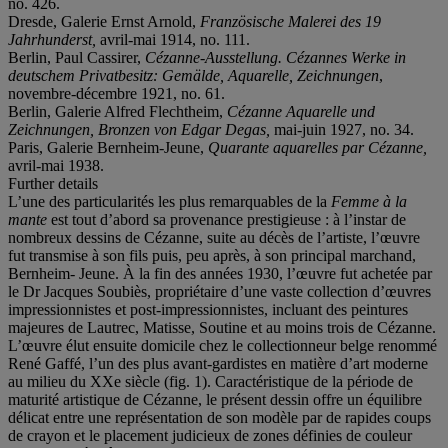
no. 426.
Dresde, Galerie Ernst Arnold,
Französische Malerei des 19
Jahrhunderst,
avril-mai 1914, no. 111.
Berlin, Paul Cassirer,
Cézanne-Ausstellung. Cézannes Werke in
deutschem Privatbesitz: Gemälde, Aquarelle, Zeichnungen
,
novembre-décembre 1921, no. 61.
Berlin, Galerie Alfred Flechtheim,
Cézanne Aquarelle und
Zeichnungen, Bronzen von Edgar Degas,
mai-juin 1927, no. 34.
Paris, Galerie Bernheim-Jeune,
Quarante aquarelles par Cézanne,
avril-mai 1938.
Further details
L’une des particularités les plus remarquables de la
Femme à la
mante
est tout d’abord sa provenance prestigieuse : à l’instar de
nombreux dessins de Cézanne, suite au décès de l’artiste, l’œuvre
fut transmise à son fils puis, peu après, à son principal marchand,
Bernheim- Jeune. À la fin des années 1930, l’œuvre fut achetée par
le Dr Jacques Soubiès, propriétaire d’une vaste collection d’œuvres
impressionnistes et post-impressionnistes, incluant des peintures
majeures de Lautrec, Matisse, Soutine et au moins trois de Cézanne.
L’œuvre élut ensuite domicile chez le collectionneur belge renommé
René Gaffé, l’un des plus avant-gardistes en matière d’art moderne
au milieu du XXe siècle (fig. 1). Caractéristique de la période de
maturité artistique de Cézanne, le présent dessin offre un équilibre
délicat entre une représentation de son modèle par de rapides coups
de crayon et le placement judicieux de zones définies de couleur