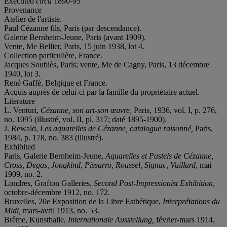
Executed
circa
1890-95
Provenance
Atelier de l'artiste.
Paul Cézanne fils, Paris (par descendance).
Galerie Bernheim-Jeune, Paris (avant 1909).
Vente, Me Bellier, Paris, 15 juin 1938, lot 4.
Collection particulière, France.
Jacques Soubiès, Paris; vente, Me de Cagny, Paris, 13 décembre
1940, lot 3.
René Gaffé, Belgique et France.
Acquis auprès de celui-ci par la famille du propriétaire actuel.
Literature
L. Venturi,
Cézanne, son art-son œuvre,
Paris, 1936, vol. I, p. 276,
no. 1095 (illustré, vol. II, pl. 317; daté 1895-1900).
J. Rewald,
Les aquarelles de Cézanne, catalogue raisonné,
Paris,
1984, p. 178, no. 383 (illustré).
Exhibited
Paris, Galerie Bernheim-Jeune,
Aquarelles et Pastels de Cézanne,
Cross, Degas, Jongkind, Pissarro, Roussel, Signac, Vuillard
, mai
1909, no. 2.
Londres, Grafton Galleries,
Second Post-Impressionist Exhibition,
octobre-décembre 1912, no. 172.
Bruxelles, 20
e
Exposition de la Libre Esthétique,
Interprétations du
Midi,
mars-avril 1913, no. 53.
Brême, Kunsthalle,
Internationale Ausstellung,
février-mars 1914,