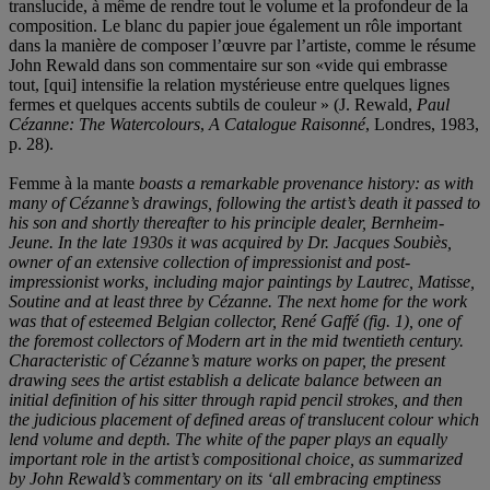
translucide, à même de rendre tout le volume et la profondeur de la
composition. Le blanc du papier joue également un rôle important
dans la manière de composer l’œuvre par l’artiste, comme le résume
John Rewald dans son commentaire sur son «vide qui embrasse
tout, [qui] intensifie la relation mystérieuse entre quelques lignes
fermes et quelques accents subtils de couleur » (J. Rewald,
Paul
Cézanne: The Watercolours
,
A Catalogue
Raisonné
, Londres, 1983,
p. 28).
Femme à la mante
boasts a remarkable provenance history: as with
many of Cézanne’s drawings, following the artist’s death it passed to
his son and shortly thereafter to his principle dealer, Bernheim-
Jeune. In the late 1930s it was acquired by Dr. Jacques Soubiès,
owner of an extensive collection of impressionist and post-
impressionist works, including major paintings by Lautrec, Matisse,
Soutine and at least three by Cézanne. The next home for the work
was that of esteemed Belgian collector, René Gaffé (fig. 1), one of
the foremost collectors of Modern art in the mid twentieth century.
Characteristic of Cézanne’s mature works on paper, the present
drawing sees the artist establish a delicate balance between an
initial definition of his sitter through rapid pencil strokes, and then
the judicious placement of defined areas of translucent colour which
lend volume and depth. The white of the paper plays an equally
important role in the artist’s compositional choice, as summarized
by John Rewald’s commentary on its ‘all embracing emptiness