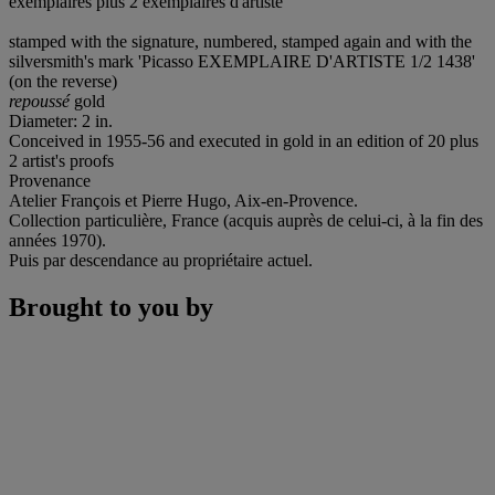
exemplaires plus 2 exemplaires d'artiste
stamped with the signature, numbered, stamped again and with the
silversmith's mark 'Picasso EXEMPLAIRE D'ARTISTE 1/2 1438'
(on the reverse)
repoussé
gold
Diameter: 2 in.
Conceived in 1955-56 and executed in gold in an edition of 20 plus
2 artist's proofs
Provenance
Atelier François et Pierre Hugo, Aix-en-Provence.
Collection particulière, France (acquis auprès de celui-ci, à la fin des
années 1970).
Puis par descendance au propriétaire actuel.
Brought to you by