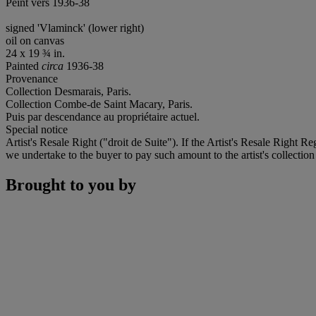
Peint vers 1936-38
signed 'Vlaminck' (lower right)
oil on canvas
24 x 19 ¾ in.
Painted
circa
1936-38
Provenance
Collection Desmarais, Paris.
Collection Combe-de Saint Macary, Paris.
Puis par descendance au propriétaire actuel.
Special notice
Artist's Resale Right ("droit de Suite"). If the Artist's Resale Right R
we undertake to the buyer to pay such amount to the artist's collection
Brought to you by