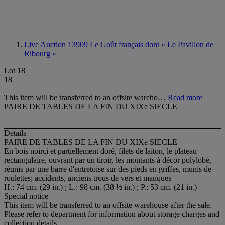
Live Auction 13909
Le Goût français dont « Le Pavillon de
Ribourg »
Lot 18
18
This item will be transferred to an offsite wareho…
Read more
PAIRE DE TABLES DE LA FIN DU XIXe SIECLE
Details
PAIRE DE TABLES DE LA FIN DU XIXe SIECLE
En bois noirci et partiellement doré, filets de laiton, le plateau
rectangulaire, ouvrant par un tiroir, les montants à décor polylobé,
réunis par une barre d'entretoise sur des pieds en griffes, munis de
roulettes; accidents, anciens trous de vers et manques
H.: 74 cm. (29 in.) ; L.: 98 cm. (38 ½ in.) ; P.: 53 cm. (21 in.)
Special notice
This item will be transferred to an offsite warehouse after the sale.
Please refer to department for information about storage charges and
collection details.