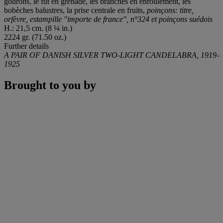
godrons, le fût en grenade, les branches en enroulement, les
bobèches balustres, la prise centrale en fruits,
poinçons: titre,
orfèvre, estampille "importe de france", n°324 et poinçons suédois
H.: 21,5 cm. (8 ¼ in.)
2224 gr. (71.50 oz.)
Further details
A PAIR OF DANISH SILVER TWO-LIGHT CANDELABRA, 1919-
1925
Brought to you by