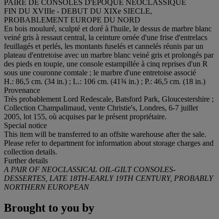
PAIRE DE CONSOLES D'EPOQUE NEOCLASSIQUE
FIN DU XVIIIe - DEBUT DU XIXe SIECLE,
PROBABLEMENT EUROPE DU NORD
En bois mouluré, sculpté et doré à l'huile, le dessus de marbre blanc
veiné gris à ressaut central, la ceinture ornée d'une frise d'entrelacs
feuillagés et perlés, les montants fuselés et cannelés réunis par un
plateau d'entretoise avec un marbre blanc veiné gris et prolongés par
des pieds en toupie, une console estampillée à cinq reprises d'un R
sous une couronne comtale ; le marbre d'une entretoise associé
H.: 86,5 cm. (34 in.) ; L.: 106 cm. (41¾ in.) ; P.: 46,5 cm. (18 in.)
Provenance
Très probablement Lord Redescale, Batsford Park, Gloucestershire ;
Collection Champalimaud, vente Christie's, Londres, 6-7 juillet
2005, lot 155, où acquises par le présent propriétaire.
Special notice
This item will be transferred to an offsite warehouse after the sale.
Please refer to department for information about storage charges and
collection details.
Further details
A PAIR OF NEOCLASSICAL OIL-GILT CONSOLES-
DESSERTES, LATE 18TH-EARLY 19TH CENTURY, PROBABLY
NORTHERN EUROPEAN
Brought to you by