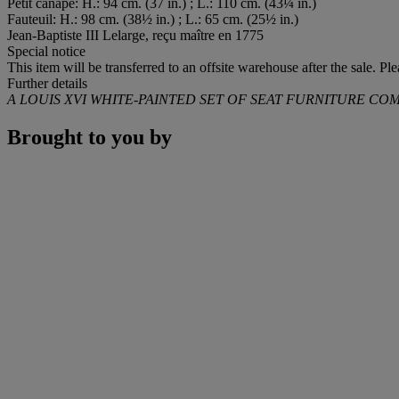
Petit canapé: H.: 94 cm. (37 in.) ; L.: 110 cm. (43¼ in.)
Fauteuil: H.: 98 cm. (38½ in.) ; L.: 65 cm. (25½ in.)
Jean-Baptiste III Lelarge, reçu maître en 1775
Special notice
This item will be transferred to an offsite warehouse after the sale. Pl
Further details
A LOUIS XVI WHITE-PAINTED SET OF SEAT FURNITURE COM
Brought to you by