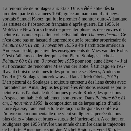
La renommée de Soulages aux États-Unis a été établie dès la
première partie des années 1950, grâce au marchand d’art new-
yorkais Samuel Kootz, qui fut le premier à montrer outre-Atlantique
les artistes de l’abstraction française d’après-guerre. En 1955, le
MoMA de New York choisit de présenter plusieurs des œuvres du
peintre dans une exposition collective intitulée
The new decade
. Ce
n’est donc pas un hasard d’apprendre que le premier propriétaire de
Peinture 60 x 81 cm, 3 novembre 1955
a été l’architecte américain
Anderson Todd, qui suivit les enseignements de Mies van der Rohe.
C’est d’ailleurs ce dernier qui, selon Pierre Soulages, a choisi
Peinture 60 x 81 cm, 3 novembre 1955
pour son jeune élève
:
« J’ai
eu l’occasion de rencontrer Mies van der Rohe, à Chicago en 1957.
Il avait choisi une de mes toiles pour un de ses élèves, Anderson
Todd » (P. Soulages, interview avec Hans Ulrich Obrist, 2013).
L’art pictural de Soulages a toujours entretenu des liens étroits avec
l’architecture. Ainsi, depuis les premières émotions ressenties par le
peintre dans l’abbatiale de Conques près de Rodez, les questions
d’espace ont habité durablement son œuvre. Dans
Peinture 60 x 81
cm, 3 novembre 1955
, la composition en de larges aplats d’huile
noire épaisse, tranchant la toile de façon orthogonale, confère à
l’œuvre une monumentalité que vient souligner la percée de tons
plus clairs – blancs et bruns – surgis de l’arrière-plan. A ce titre, on
soulignera que 1955 s’avère une année charnière dans la trajectoire
de l’artiste. Ainsi que le souligne Michel Ragon : « vers 1955, le