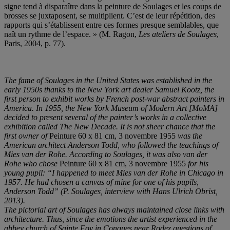
signe tend à disparaître dans la peinture de Soulages et les coups de
brosses se juxtaposent, se multiplient. C’est de leur répétition, des
rapports qui s’établissent entre ces formes presque semblables, que
naît un rythme de l’espace. » (M. Ragon,
Les ateliers de Soulages
,
Paris, 2004, p. 77).
The fame of Soulages in the United States was established in the
early 1950s thanks to the New York art dealer Samuel Kootz, the
first person to exhibit works by French post-war abstract painters in
America. In 1955, the New York Museum of Modern Art [MoMA]
decided to present several of the painter’s works in a collective
exhibition called The New Decade. It is not sheer chance that the
first owner of
Peinture 60 x 81 cm, 3 novembre 1955
was the
American architect Anderson Todd, who followed the teachings of
Mies van der Rohe. According to Soulages, it was also van der
Rohe who chose
Peinture 60 x 81 cm, 3 novembre 1955
for his
young pupil: “I happened to meet Mies van der Rohe in Chicago in
1957. He had chosen a canvas of mine for one of his pupils,
Anderson Todd” (P. Soulages, interview with Hans Ulrich Obrist,
2013).
The pictorial art of Soulages has always maintained close links with
architecture. Thus, since the emotions the artist experienced in the
abbey church of Sainte Foy in Conques near Rodez questions of