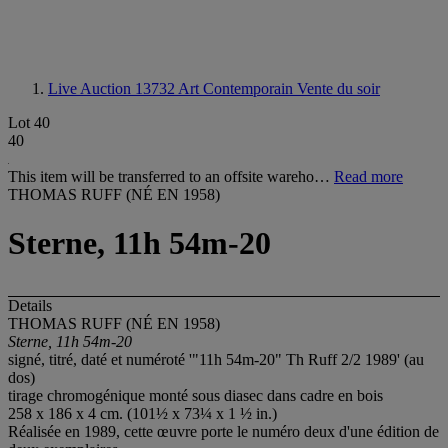
Live Auction 13732
Art Contemporain Vente du soir
Lot 40
40
This item will be transferred to an offsite wareho…
Read more
THOMAS RUFF (NÉ EN 1958)
Sterne, 11h 54m-20
Details
THOMAS RUFF (NÉ EN 1958)
Sterne, 11h 54m-20
signé, titré, daté et numéroté '"11h 54m-20" Th Ruff 2/2 1989' (au
dos)
tirage chromogénique monté sous diasec dans cadre en bois
258 x 186 x 4 cm. (101½ x 73¼ x 1 ½ in.)
Réalisée en 1989, cette œuvre porte le numéro deux d'une édition de