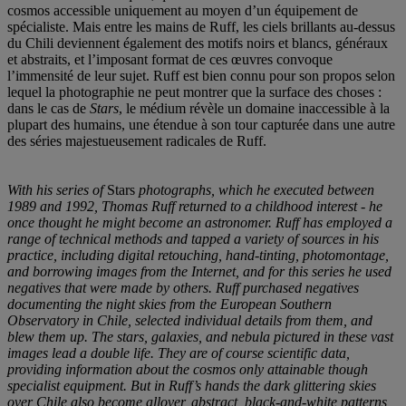
cosmos accessible uniquement au moyen d’un équipement de
spécialiste. Mais entre les mains de Ruff, les ciels brillants au-dessus
du Chili deviennent également des motifs noirs et blancs, généraux
et abstraits, et l’imposant format de ces œuvres convoque
l’immensité de leur sujet. Ruff est bien connu pour son propos selon
lequel la photographie ne peut montrer que la surface des choses :
dans le cas de
Stars
, le médium révèle un domaine inaccessible à la
plupart des humains, une étendue à son tour capturée dans une autre
des séries majestueusement radicales de Ruff.
With his series of
Stars
photographs, which he executed between
1989 and 1992, Thomas Ruff returned to a childhood interest - he
once thought he might become an astronomer. Ruff has employed a
range of technical methods and tapped a variety of sources in his
practice, including digital retouching, hand-tinting, photomontage,
and borrowing images from the Internet, and for this series he used
negatives that were made by others. Ruff purchased negatives
documenting the night skies from the European Southern
Observatory in Chile, selected individual details from them, and
blew them up. The stars, galaxies, and nebula pictured in these vast
images lead a double life. They are of course scientific data,
providing information about the cosmos only attainable though
specialist equipment. But in Ruff’s hands the dark glittering skies
over Chile also become allover, abstract, black-and-white patterns,