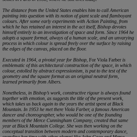
The distance from the United States enables him to call American
painting into question with its notion of giant scale and flamboyant
colours. After some early experiments with Action Painting, from
which he has retained an interest in the act itself, Bishop devotes
himself entirely to an investigation of space and form. Since 1964 he
adopts a square format, always of a human scale, and an unvarying
process in which colour is spread freely over the surface by raising
the edges of the canvas, placed on the floor.
Executed in 1964, a pivotal year for Bishop,
For Viola Farber
is
emblematic of this architectural construction of the space, in which
colour, extolled by abstract expressionism, is put to the test of the
geometry and the square format as an original neutral form,
learned primarily from Albers.
Nonetheless, in Bishop’s work, constructive rigour is always found
together with emotion, as suggests the title of the present work,
which takes us back again to the years the artist spent at Black
Mountain. In 1953 he met there Viola Farber, a famous American
dancer and choreographer, who would be one of the founding
members of the Merce Cunningham Company, created that same
year at Black Mountain College. She was then working on the
conceptual transition between modern and contemporary dance,
spending her time with other alumni like John Cage and Merce