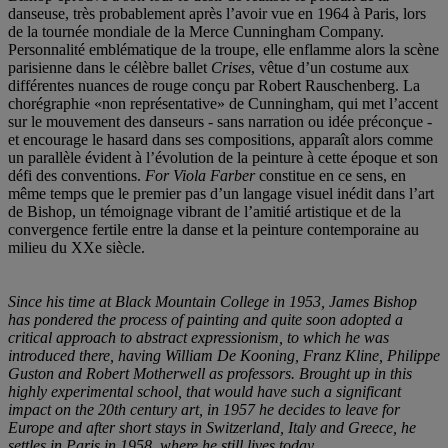
danseuse, très probablement après l’avoir vue en 1964 à Paris, lors
de la tournée mondiale de la Merce Cunningham Company.
Personnalité emblématique de la troupe, elle enflamme alors la scène
parisienne dans le célèbre ballet
Crises
, vêtue d’un costume aux
différentes nuances de rouge conçu par Robert Rauschenberg. La
chorégraphie «non représentative» de Cunningham, qui met l’accent
sur le mouvement des danseurs - sans narration ou idée préconçue -
et encourage le hasard dans ses compositions, apparaît alors comme
un parallèle évident à l’évolution de la peinture à cette époque et son
défi des conventions.
For Viola Farber
constitue en ce sens, en
même temps que le premier pas d’un langage visuel inédit dans l’art
de Bishop, un témoignage vibrant de l’amitié artistique et de la
convergence fertile entre la danse et la peinture contemporaine au
milieu du XXe siècle.
Since his time at Black Mountain College in 1953, James Bishop
has pondered the process of painting and quite soon adopted a
critical approach to abstract expressionism, to which he was
introduced there, having William De Kooning, Franz Kline, Philippe
Guston and Robert Motherwell as professors. Brought up in this
highly experimental school, that would have such a significant
impact on the 20th century art, in 1957 he decides to leave for
Europe and after short stays in Switzerland, Italy and Greece, he
settles in Paris in 1958, where he still lives today.