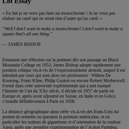
Lot Essay
« En fait je ne veux pas faire un monochrome ! Je ne veux pas
réaliser un carré qui ne serait rien d’autre qu’un carré. »
“Well I don’t want to make a monochrome! I don’t want to make a
square that’s all one thing.”
— JAMES BISHOP
Entamant une réflexion sur la peinture dès son passage au Black
Mountain College en 1953, James Bishop adopte rapidement une
position critique vis-à-vis de l’expressionnisme abstrait, auquel il est
introduit par ceux qui sont alors ses professeurs : Willem De
Kooning, Franz Kline, Philip Guston ou encore Robert Motherwell.
Formé dans cette université expérimentale qui a tant marqué
l’histoire de l’art du XXe siècle, il décide en 1957 de partir en
Europe et, après avoir séjourné en Suisse, en Italie et en Grèce,
s’installe définitivement à Paris en 1958.
La distance géographique ainsi créée vis-à-vis des Etats-Unis lui
permet de remettre en question la peinture américaine, et en
particulier les notions de gigantisme et d’ostentation de la couleur.
Ainsi, après une première expérimentation de l’
Action Painting
,