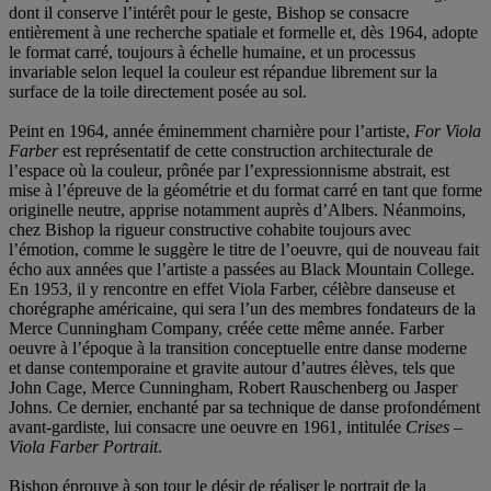
dont il conserve l’intérêt pour le geste, Bishop se consacre
entièrement à une recherche spatiale et formelle et, dès 1964, adopte
le format carré, toujours à échelle humaine, et un processus
invariable selon lequel la couleur est répandue librement sur la
surface de la toile directement posée au sol.
Peint en 1964, année éminemment charnière pour l’artiste,
For Viola
Farber
est représentatif de cette construction architecturale de
l’espace où la couleur, prônée par l’expressionnisme abstrait, est
mise à l’épreuve de la géométrie et du format carré en tant que forme
originelle neutre, apprise notamment auprès d’Albers. Néanmoins,
chez Bishop la rigueur constructive cohabite toujours avec
l’émotion, comme le suggère le titre de l’oeuvre, qui de nouveau fait
écho aux années que l’artiste a passées au Black Mountain College.
En 1953, il y rencontre en effet Viola Farber, célèbre danseuse et
chorégraphe américaine, qui sera l’un des membres fondateurs de la
Merce Cunningham Company, créée cette même année. Farber
oeuvre à l’époque à la transition conceptuelle entre danse moderne
et danse contemporaine et gravite autour d’autres élèves, tels que
John Cage, Merce Cunningham, Robert Rauschenberg ou Jasper
Johns. Ce dernier, enchanté par sa technique de danse profondément
avant-gardiste, lui consacre une oeuvre en 1961, intitulée
Crises –
Viola Farber Portrait
.
Bishop éprouve à son tour le désir de réaliser le portrait de la