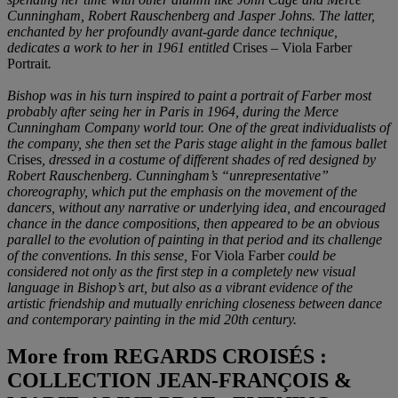
Cunningham, Robert Rauschenberg and Jasper Johns. The latter,
enchanted by her profoundly avant-garde dance technique,
dedicates a work to her in 1961 entitled
Crises – Viola Farber
Portrait
.
Bishop was in his turn inspired to paint a portrait of Farber most
probably after seing her in Paris in 1964, during the Merce
Cunningham Company world tour. One of the great individualists of
the company, she then set the Paris stage alight in the famous ballet
Crises
, dressed in a costume of different shades of red designed by
Robert Rauschenberg. Cunningham’s “unrepresentative”
choreography, which put the emphasis on the movement of the
dancers, without any narrative or underlying idea, and encouraged
chance in the dance compositions, then appeared to be an obvious
parallel to the evolution of painting in that period and its challenge
of the conventions. In this sense,
For Viola Farber
could be
considered not only as the first step in a completely new visual
language in Bishop’s art, but also as a vibrant evidence of the
artistic friendship and mutually enriching closeness between dance
and contemporary painting in the mid 20th century.
More from
REGARDS CROISÉS :
COLLECTION JEAN-FRANÇOIS &