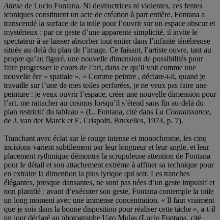
Attese
de Lucio Fontana. Ni destructrices ni violentes, ces fentes
iconiques constituent un acte de création à part entière. Fontana a
transcendé la surface de la toile pour l’ouvrir sur un espace obscur et
mystérieux : par ce geste d’une apparente simplicité, il invite le
spectateur à se laisser absorber tout entier dans l’infinité ténébreuse
située au-delà du plan de l’image. Ce faisant, l’artiste ouvre, tant au
propre qu’au figuré, une nouvelle dimension de possibilités pour
faire progresser le cours de l’art, dans ce qu’il voit comme une
nouvelle ère « spatiale ». « Comme peintre , déclare-t-il, quand je
travaille sur l’une de mes toiles perforées, je ne veux pas faire une
peinture : je veux ouvrir l’espace, créer une nouvelle dimension pour
l’art, me rattacher au cosmos lorsqu’il s’étend sans fin au-delà du
plan restrictif du tableau » (L. Fontana, cité dans
La Connaissance
,
de J. van der Marck et E. Crispolti, Bruxelles, 1974, p. 7).
Tranchant avec éclat sur le rouge intense et monochrome, les cinq
incisions varient subtilement par leur longueur et leur angle, et leur
placement rythmique démontre la scrupuleuse attention de Fontana
pour le détail et son attachement extrème à affiner sa technique pour
en extraire la dimention la plus lyrique qui soit. Les tranches
élégantes, presque dansantes, ne sont pas nées d’un geste impulsif et
non planifié : avant d’exécuter son geste, Fontana contemple la toile
un long moment avec une immense concentration. « Il faut vraiment
que je sois dans la bonne disposition pour réaliser cette tâche », a-t-il
un jour déclaré au photographe Ugo Mulas (Lucio Fontana, cité