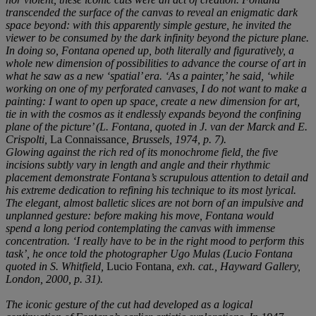
transcended the surface of the canvas to reveal an enigmatic dark
space beyond: with this apparently simple gesture, he invited the
viewer to be consumed by the dark infinity beyond the picture plane.
In doing so, Fontana opened up, both literally and figuratively, a
whole new dimension of possibilities to advance the course of art in
what he saw as a new ‘spatial’ era. ‘As a painter,’ he said, ‘while
working on one of my perforated canvases, I do not want to make a
painting: I want to open up space, create a new dimension for art,
tie in with the cosmos as it endlessly expands beyond the confining
plane of the picture’ (L. Fontana, quoted in J. van der Marck and E.
Crispolti,
La Connaissance
, Brussels, 1974, p. 7).
Glowing against the rich red of its monochrome field, the five
incisions subtly vary in length and angle and their rhythmic
placement demonstrate Fontana’s scrupulous attention to detail and
his extreme dedication to refining his technique to its most lyrical.
The elegant, almost balletic slices are not born of an impulsive and
unplanned gesture: before making his move, Fontana would
spend a long period contemplating the canvas with immense
concentration. ‘I really have to be in the right mood to perform this
task’, he once told the photographer Ugo Mulas (Lucio Fontana
quoted in S. Whitfield,
Lucio Fontana
, exh. cat., Hayward Gallery,
London, 2000, p. 31).
The iconic gesture of the cut had developed as a logical