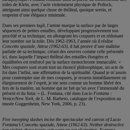
toiles de Klein, avec l’acte violemment physique de Pollock,
atteignant ainsi quelque chose de théâtral, quoique serein, et
empreint d’une élégance minimale.
Dans ses premiers
tagli
, l’artiste marque la surface par de larges
séquences de petites entailles, développant progressivement son
procédé et sa technique, en allongeant les coupures et en réduisant
leur nombre sur la toile. Dès 1962-1963, l’année où il réalise
Concetto spaziale, Attese (1962-63)
, il fait preuve d’une maîtrise
parfaite de sa technique, créant des oeuvres comme celle présentée
ici, dans laquelle l’impact théâtral des entailles élongées et
équilibrées est renforcé par la surface monochrome immaculée. «
Mes coupures sont avant tout un énoncé philosophique, un acte de
foi dans l’infini, une affirmation de la spiritualité. Quand je m’assois
pour contempler une de mes coupures, je ressens immédiatement un
élargissement de l’esprit, je me sens comme un homme libéré des
fers de la matière, un homme qui ne fait qu’un avec l’immensité du
présent et du futur. » (L. Fontana, cité dans
Lucio Fontana :
Venice/New York,
de L. M. Barbero, catalogue de l’exposition au
musée Guggenheim, New York, 2006, p. 23).
Five sweeping slashes incise the spectacular red canvas of Lucio
Fontana’s
Concetto spaziale, Attese
(1962-63). Neither destructive
nor violent, these iconic cuts were an act of creation. Fontana