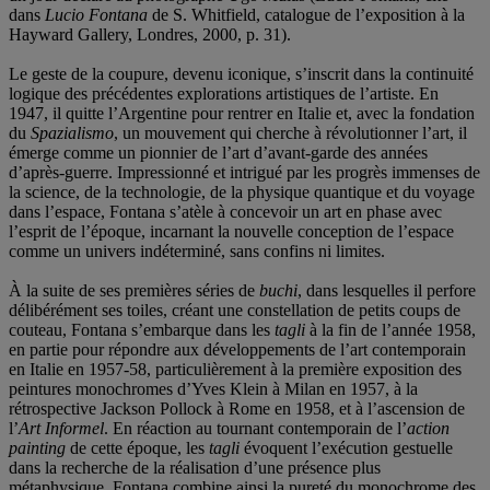
dans
Lucio Fontana
de S. Whitfield, catalogue de l’exposition à la
Hayward Gallery, Londres, 2000, p. 31).
Le geste de la coupure, devenu iconique, s’inscrit dans la continuité
logique des précédentes explorations artistiques de l’artiste. En
1947, il quitte l’Argentine pour rentrer en Italie et, avec la fondation
du
Spazialismo
, un mouvement qui cherche à révolutionner l’art, il
émerge comme un pionnier de l’art d’avant-garde des années
d’après-guerre. Impressionné et intrigué par les progrès immenses de
la science, de la technologie, de la physique quantique et du voyage
dans l’espace, Fontana s’atèle à concevoir un art en phase avec
l’esprit de l’époque, incarnant la nouvelle conception de l’espace
comme un univers indéterminé, sans confins ni limites.
À la suite de ses premières séries de
buchi
, dans lesquelles il perfore
délibérément ses toiles, créant une constellation de petits coups de
couteau, Fontana s’embarque dans les
tagli
à la fin de l’année 1958,
en partie pour répondre aux développements de l’art contemporain
en Italie en 1957-58, particulièrement à la première exposition des
peintures monochromes d’Yves Klein à Milan en 1957, à la
rétrospective Jackson Pollock à Rome en 1958, et à l’ascension de
l’
Art Informel
. En réaction au tournant contemporain de l’
action
painting
de cette époque, les
tagli
évoquent l’exécution gestuelle
dans la recherche de la réalisation d’une présence plus
métaphysique. Fontana combine ainsi la pureté du monochrome des