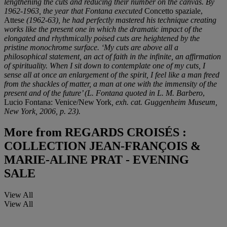
lengthening the cuts and reducing their number on the canvas. By
1962-1963, the year that Fontana executed
Concetto spaziale,
Attese
(1962-63), he had perfectly mastered his technique creating
works like the present one in which the dramatic impact of the
elongated and rhythmically poised cuts are heightened by the
pristine monochrome surface. ‘My cuts are above all a
philosophical statement, an act of faith in the infinite, an affirmation
of spirituality. When I sit down to contemplate one of my cuts, I
sense all at once an enlargement of the spirit, I feel like a man freed
from the shackles of matter, a man at one with the immensity of the
present and of the future’ (L. Fontana quoted in L. M. Barbero
,
Lucio Fontana: Venice/New York
, exh. cat. Guggenheim Museum,
New York, 2006, p. 23).
More from
REGARDS CROISÉS :
COLLECTION JEAN-FRANÇOIS &
MARIE-ALINE PRAT - EVENING
SALE
View All
View All