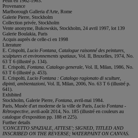
Peint en 1962-1963.
Provenance
Marlborough Galleria d'Arte, Rome
Galerie Pierre, Stockholm
Collection privée, Stockholm
Vente anonyme, Bukowskis, Stockholm, 24 avril 1997, lot 139
Galerie Boulakia, Paris
Acquis auprès de celle-ci en 1998
Literature
E. Crispolti,
Lucio Fontana, Catalogue raisonné des peintures,
sculptures et environnements spatiaux
, Vol. II, Bruxelles, 1974, No.
63 T 6 (illustré p. 134).
E. Crispolti,
Fontana. Catalogo generale
, Vol. II, Milan, 1986, No.
63 T 6 (illustré p. 453).
E. Crispolti,
Lucio Fontana : Catalogo ragionato di sculture,
dipinti, ambientazioni
, Vol. II, Milan, 2006, No. 63 T 6 (illustré p.
641).
Exhibited
Stockholm, Galerie Pierre,
Fontana
, avril-mai 1984.
Paris, Musée d'art moderne de la ville de Paris,
Lucio Fontana -
Rétrospective
, avril-août 2014, No. 185 (illustré en couleurs au
catalogue d'exposition pp. 188 et 225).
Further details
'CONCETTO SPAZIALE, ATTESE'; SIGNED, TITLED AND
INSCRIBED ON THE REVERSE; WATERPAINT ON CANVAS.