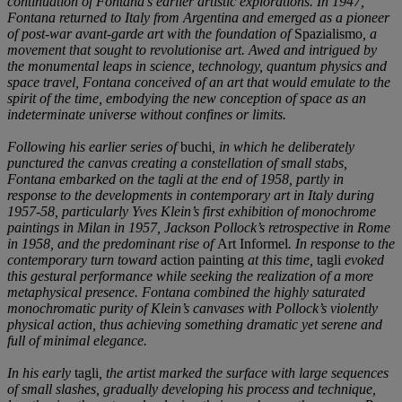
continuation of Fontana’s earlier artistic explorations. In 1947,
Fontana returned to Italy from Argentina and emerged as a pioneer
of post-war avant-garde art with the foundation of
Spazialismo
, a
movement that sought to revolutionise art. Awed and intrigued by
the monumental leaps in science, technology, quantum physics and
space travel, Fontana conceived of an art that would emulate to the
spirit of the time, embodying the new conception of space as an
indeterminate universe without confines or limits.
Following his earlier series of
buchi
, in which he deliberately
punctured the canvas creating a constellation of small stabs,
Fontana embarked on the tagli at the end of 1958, partly in
response to the developments in contemporary art in Italy during
1957-58, particularly Yves Klein’s first exhibition of monochrome
paintings in Milan in 1957, Jackson Pollock’s retrospective in Rome
in 1958, and the predominant rise of
Art Informel
. In response to the
contemporary turn toward
action painting
at this time,
tagli
evoked
this gestural performance while seeking the realization of a more
metaphysical presence. Fontana combined the highly saturated
monochromatic purity of Klein’s canvases with Pollock’s violently
physical action, thus achieving something dramatic yet serene and
full of minimal elegance.
In his early
tagli
, the artist marked the surface with large sequences
of small slashes, gradually developing his process and technique,