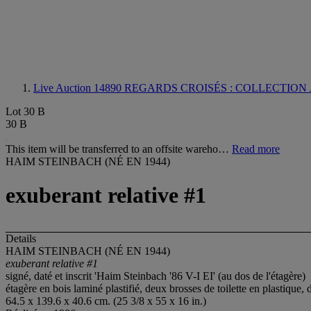
Live Auction 14890
REGARDS CROISÉS : COLLECTION 
Lot 30 B
30 B
This item will be transferred to an offsite wareho…
Read more
HAIM STEINBACH (NÉ EN 1944)
exuberant relative #1
Details
HAIM STEINBACH (NÉ EN 1944)
exuberant relative #1
signé, daté et inscrit 'Haim Steinbach '86 V-I EI' (au dos de l'étagère)
étagère en bois laminé plastifié, deux brosses de toilette en plastique,
64.5 x 139.6 x 40.6 cm. (25 3/8 x 55 x 16 in.)