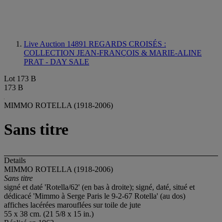
Live Auction 14891
REGARDS CROISÉS :
COLLECTION JEAN-FRANÇOIS & MARIE-ALINE
PRAT - DAY SALE
Lot 173 B
173 B
MIMMO ROTELLA (1918-2006)
Sans titre
Details
MIMMO ROTELLA (1918-2006)
Sans titre
signé et daté 'Rotella/62' (en bas à droite); signé, daté, situé et
dédicacé 'Mimmo à Serge Paris le 9-2-67 Rotella' (au dos)
affiches lacérées marouflées sur toile de jute
55 x 38 cm. (21 5/8 x 15 in.)