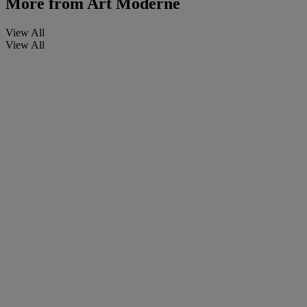
More from
Art Moderne
View All
View All