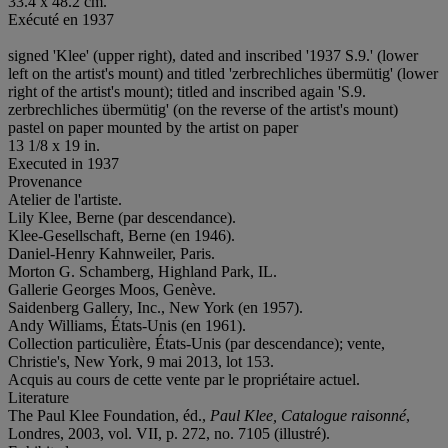
33.4 x 48.2 cm.
Exécuté en 1937
signed 'Klee' (upper right), dated and inscribed '1937 S.9.' (lower
left on the artist's mount) and titled 'zerbrechliches übermütig' (lower
right of the artist's mount); titled and inscribed again 'S.9.
zerbrechliches übermütig' (on the reverse of the artist's mount)
pastel on paper mounted by the artist on paper
13 1/8 x 19 in.
Executed in 1937
Provenance
Atelier de l'artiste.
Lily Klee, Berne (par descendance).
Klee-Gesellschaft, Berne (en 1946).
Daniel-Henry Kahnweiler, Paris.
Morton G. Schamberg, Highland Park, IL.
Gallerie Georges Moos, Genève.
Saidenberg Gallery, Inc., New York (en 1957).
Andy Williams, États-Unis (en 1961).
Collection particulière, États-Unis (par descendance); vente,
Christie's, New York, 9 mai 2013, lot 153.
Acquis au cours de cette vente par le propriétaire actuel.
Literature
The Paul Klee Foundation, éd.,
Paul Klee, Catalogue raisonné
,
Londres, 2003, vol. VII, p. 272, no. 7105 (illustré).