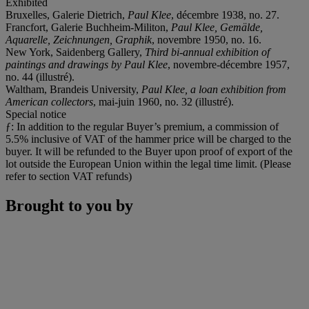
Exhibited
Bruxelles, Galerie Dietrich,
Paul Klee
, décembre 1938, no. 27.
Francfort, Galerie Buchheim-Militon,
Paul Klee, Gemälde,
Aquarelle, Zeichnungen, Graphik
, novembre 1950, no. 16.
New York, Saidenberg Gallery,
Third bi-annual exhibition of
paintings and drawings by Paul Klee
, novembre-décembre 1957,
no. 44 (illustré).
Waltham, Brandeis University,
Paul Klee, a loan exhibition from
American collectors
, mai-juin 1960, no. 32 (illustré).
Special notice
ƒ: In addition to the regular Buyer’s premium, a commission of
5.5% inclusive of VAT of the hammer price will be charged to the
buyer. It will be refunded to the Buyer upon proof of export of the
lot outside the European Union within the legal time limit. (Please
refer to section VAT refunds)
Brought to you by