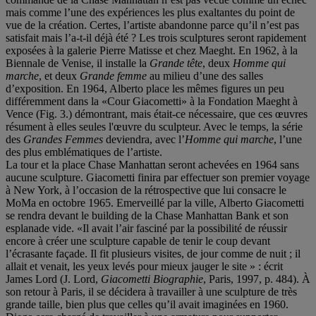
mais comme l’une des expériences les plus exaltantes du point de
vue de la création. Certes, l’artiste abandonne parce qu’il n’est pas
satisfait mais l’a-t-il déjà été ? Les trois sculptures seront rapidement
exposées à la galerie Pierre Matisse et chez Maeght. En 1962, à la
Biennale de Venise, il installe la
Grande tête
, deux
Homme qui
marche
, et deux
Grande femme
au milieu d’une des salles
d’exposition. En 1964, Alberto place les mêmes figures un peu
différemment dans la «Cour Giacometti» à la Fondation Maeght à
Vence (Fig. 3.) démontrant, mais était-ce nécessaire, que ces œuvres
résument à elles seules l'œuvre du sculpteur. Avec le temps, la série
des
Grandes Femmes
deviendra, avec l’
Homme qui marche
, l’une
des plus emblématiques de l’artiste.
La tour et la place Chase Manhattan seront achevées en 1964 sans
aucune sculpture. Giacometti finira par effectuer son premier voyage
à New York, à l’occasion de la rétrospective que lui consacre le
MoMa en octobre 1965. Emerveillé par la ville, Alberto Giacometti
se rendra devant le building de la Chase Manhattan Bank et son
esplanade vide. «Il avait l’air fasciné par la possibilité de réussir
encore à créer une sculpture capable de tenir le coup devant
l’écrasante façade. Il fit plusieurs visites, de jour comme de nuit ; il
allait et venait, les yeux levés pour mieux jauger le site » : écrit
James Lord (J. Lord,
Giacometti Biographie
, Paris, 1997, p. 484). À
son retour à Paris, il se décidera à travailler à une sculpture de très
grande taille, bien plus que celles qu’il avait imaginées en 1960.