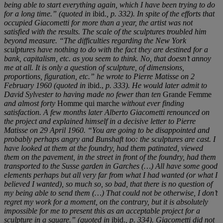
being able to start everything again, which I have been trying to do
for a long time.” (quoted in
ibid.
, p. 332). In spite of the efforts that
occupied Giacometti for more than a year, the artist was not
satisfied with the results. The scale of the sculptures troubled him
beyond measure. “The difficulties regarding the New York
sculptures have nothing to do with the fact they are destined for a
bank, capitalism, etc. as you seem to think. No, that doesn’t annoy
me at all. It is only a question of sculpture, of dimensions,
proportions, figuration, etc.” he wrote to Pierre Matisse on 2
February 1960 (quoted in
ibid.,
p. 333). He would later admit to
David Sylvester to having made no fewer than ten
Grande Femme
and almost forty
Homme qui marche
without ever finding
satisfaction. A few months later Alberto Giacometti renounced on
the project and explained himself in a decisive letter to Pierre
Matisse on 29 April 1960. “You are going to be disappointed and
probably perhaps angry and Bunshaft too: the sculptures are cast. I
have looked at them at the foundry, had them patinated, viewed
them on the pavement, in the street in front of the foundry, had them
transported to the Susse garden in Garches (…) All have some good
elements perhaps but all very far from what I had wanted (or what I
believed I wanted), so much so, so bad, that there is no question of
my being able to send them (…) That could not be otherwise, I don’t
regret my work for a moment, on the contrary, but it is absolutely
impossible for me to present this as an acceptable project for a
sculpture in a square.” (quoted in
ibid.
, p. 334). Giacometti did not