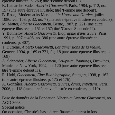
épreuve illustrée, p. 260; titré 'Femme debout II').
B. Lamarche-Vadel,
Alberto Giacometti
, Paris, 1984, p. 112, no.
157 (une autre épreuve illustrée; titré 'Femme nue debout').
B. Rose, ‘Modern at its Meridian’
in House and Garden
, juillet
1986, vol. 158, p. 32, no. 7 (une autre épreuve illustrée en couleurs).
M. Matter,
Alberto Giacometti
, Berne, 1987, p. 221 (une autre
épreuve illustrée, p. 151 et 157; titré 'Grosse Stenende II').
Y. Bonnefoy,
Alberto Giacometti, Biographie d'une œuvre
, Paris,
1991, p. 397 et 406, no. 386 (une autre épreuve illustrée en
couleurs, p. 407).
T. Dufrêne,
Alberto Giacometti, Les dimensions de la réalité
,
Genève, 1994, p. 169 et 221, fig. 18 (une autre épreuve illustrée, p.
169).
A. Schneider,
Alberto Giacometti, Sculpture, Paintings, Drawings
,
Munich et New York, 1994, no. 120 (une autre épreuve illustrée;
titré 'Femme debout II').
R. Hohl,
Giacometti, Eine Bildbiographie
, Stuttgart, 1998, p. 162
(une autre épreuve illustrée, p. 175 et 176).
A. González,
Alberto Giacometti, œuvres, écrits, entretiens
, Paris,
2006, p. 118 (une autre épreuve illustrée en couleurs, p. 119).
Base de données de la Fondation Alberto et Annette Giacometti, no.
AGD 3663.
Special notice
On occasion, Christie's has a direct financial interest in lots