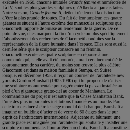
exécutée en 1960, chacune intitulée
Grande femme
et numérotée de
I à IV, sont les plus grandes sculptures qu’Alberto ait jamais faites.
Notre version,
Grande femme II,
détient réellement la distinction
d’être la plus grande de toutes. Du fait de leur ampleur, ces quatre
géantes se situent à l’autre extrême des minuscules sculptures que
Giacometti rapporte de Suisse au lendemain de la guerre. De ce
point de vue, elles marquent la fin d’un cycle ou plus spécifiquement
l’aboutissement des recherches de Giacometti conduites sur la
représentation de la figure humaine dans l’espace. Elles sont aussi la
dernière série que le sculpteur consacre au nu féminin.
Giacometti exécute ces quatre sculptures en réponse à une
commande qui, si elle avait été honorée, aurait certainement été le
couronnement de sa carrière, du moins son œuvre la plus célèbre.
Giacometti est dans sa maison familiale à Stampa, en Suisse,
lorsque, en décembre 1958, il reçoit un courrier de l’architecte new-
yorkais Gordon Bunshaft (1909-1990) qui lui propose de réaliser
une sculpture monumentale pour agrémenter la piazza installée au
pied d’un gigantesque gratte-ciel au coeur de Manhattan. Le
commanditaire du projet n’est autre que la Chase Manhattan Bank,
l’une des plus importantes institutions financières au monde. Pour
cette tour destinée à être le siège mondial de la banque, Bunshaft a
imaginé un building d’acier et de verre de 60 étages dans le pur
esprit de l’architecture internationale. Adjacente au bâtiment, une
grande place est imaginée par l’architecte qui souhaite y installer une
sculpture monumentale. Pour arrêter son choix, Bunshaft a constitué