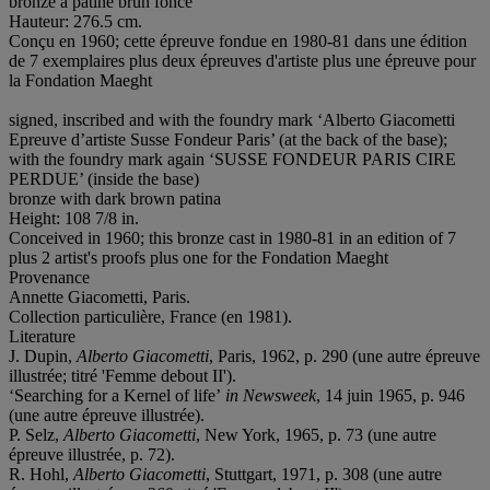
bronze à patine brun foncé
Hauteur: 276.5 cm.
Conçu en 1960; cette épreuve fondue en 1980-81 dans une édition
de 7 exemplaires plus deux épreuves d'artiste plus une épreuve pour
la Fondation Maeght
signed, inscribed and with the foundry mark ‘Alberto Giacometti
Epreuve d’artiste Susse Fondeur Paris’ (at the back of the base);
with the foundry mark again ‘SUSSE FONDEUR PARIS CIRE
PERDUE’ (inside the base)
bronze with dark brown patina
Height: 108 7/8 in.
Conceived in 1960; this bronze cast in 1980-81 in an edition of 7
plus 2 artist's proofs plus one for the Fondation Maeght
Provenance
Annette Giacometti, Paris.
Collection particulière, France (en 1981).
Literature
J. Dupin,
Alberto Giacometti
, Paris, 1962, p. 290 (une autre épreuve
illustrée; titré 'Femme debout II').
‘Searching for a Kernel of life’
in
Newsweek
, 14 juin 1965, p. 946
(une autre épreuve illustrée).
P. Selz,
Alberto Giacometti
, New York, 1965, p. 73 (une autre
épreuve illustrée, p. 72).
R. Hohl,
Alberto Giacometti
, Stuttgart, 1971, p. 308 (une autre