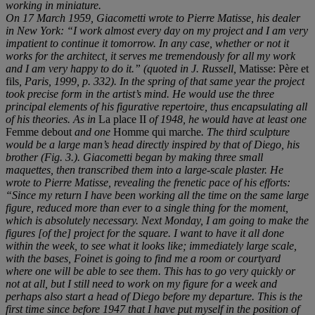
working in miniature.
On 17 March 1959, Giacometti wrote to Pierre Matisse, his dealer
in New York: “I work almost every day on my project and I am very
impatient to continue it tomorrow. In any case, whether or not it
works for the architect, it serves me tremendously for all my work
and I am very happy to do it.”
(quoted in J. Russell,
Matisse: Père et
fils
, Paris, 1999, p. 332).
In the spring of that same year the project
took precise form in the artist’s mind. He would use the three
principal elements of his figurative repertoire, thus encapsulating all
of his theories. As in
La place II
of 1948, he would have at least one
Femme debout
and one
Homme qui marche
. The third sculpture
would be a large man’s head directly inspired by that of Diego, his
brother (Fig. 3.). Giacometti began by making three small
maquettes, then transcribed them into a large-scale plaster. He
wrote to Pierre Matisse, revealing the frenetic pace of his efforts:
“Since my return I have been working all the time on the same large
figure, reduced more than ever to a single thing for the moment,
which is absolutely necessary. Next Monday, I am going to make the
figures [of the] project for the square. I want to have it all done
within the week, to see what it looks like; immediately large scale,
with the bases, Foinet is going to find me a room or courtyard
where one will be able to see them. This has to go very quickly or
not at all, but I still need to work on my figure for a week and
perhaps also start a head of Diego before my departure. This is the
first time since before 1947 that I have put myself in the position of