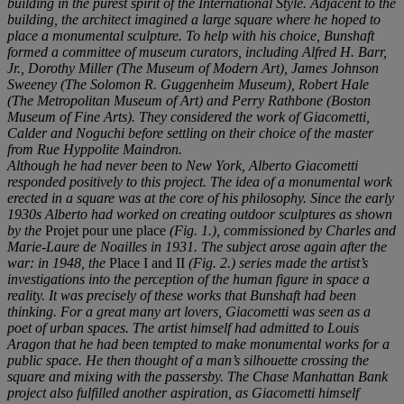
building in the purest spirit of the International Style. Adjacent to the
building, the architect imagined a large square where he hoped to
place a monumental sculpture. To help with his choice, Bunshaft
formed a committee of museum curators, including Alfred H. Barr,
Jr., Dorothy Miller (The Museum of Modern Art), James Johnson
Sweeney (The Solomon R. Guggenheim Museum), Robert Hale
(The Metropolitan Museum of Art) and Perry Rathbone (Boston
Museum of Fine Arts). They considered the work of Giacometti,
Calder and Noguchi before settling on their choice of the master
from Rue Hyppolite Maindron.
Although he had never been to New York, Alberto Giacometti
responded positively to this project. The idea of a monumental work
erected in a square was at the core of his philosophy. Since the early
1930s Alberto had worked on creating outdoor sculptures as shown
by the
Projet pour une place
(Fig. 1.), commissioned by Charles and
Marie-Laure de Noailles in 1931. The subject arose again after the
war: in 1948, the
Place I and II
(Fig. 2.) series made the artist’s
investigations into the perception of the human figure in space a
reality. It was precisely of these works that Bunshaft had been
thinking. For a great many art lovers, Giacometti was seen as a
poet of urban spaces. The artist himself had admitted to Louis
Aragon that he had been tempted to make monumental works for a
public space. He then thought of a man’s silhouette crossing the
square and mixing with the passersby. The Chase Manhattan Bank
project also fulfilled another aspiration, as Giacometti himself