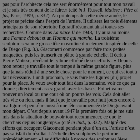
pas pour l’architecte cela me sert énormément pour tout mon travail
et je suis très content de le faire.
»
(cité
in
J. Russell,
Matisse : Père et
fils
, Paris, 1999, p. 332). Au printemps de cette même année, le
projet se précise dans l’esprit de l’artiste. Il utilisera les trois éléments
principaux de son répertoire figuratif résumant ainsi toutes ses
recherches. Comme dans
La place II
de 1948, il y aura au moins
une
Femme debout
et un
Homme qui marche
. La troisième
sculpture sera une grosse tête masculine directement inspirée de celle
de Diego (Fig. 3.). Giacometti commence par faire trois petites
maquettes, puis les transcrit en plâtre à grande échelle. Il écrit à
Pierre Matisse, révélant le rythme effréné de ses efforts : « Depuis
mon retour je travaille tout le temps à la même grande figure, plus
que jamais réduit à une seule chose pour le moment, ce qui est tout à
fait nécessaire. Lundi prochain, je vais faire les figures [du] projet
pour la place. Je veux avoir tout fait dans la semaine, voir ce que ça
donne ; directement assez grand, avec les bases, Foinet va me
trouver un local ou une cour où on pourra les voir. Cela doit aller
très vite ou rien, mais il faut que je travaille pour huit jours encore à
ma figure et peut-être aussi à une tête commencée de Diego avant
mon départ. C’est depuis avant 1947 la première fois où je me suis
mis dans la situation de pouvoir tout recommencer, ce que je
cherchais depuis longtemps.
»
(cité
in ibid
., p. 332). Malgré des
efforts qui occupent Giacometti pendant plus d’un an, l’artiste n’est
pas satisfait du résultat. L’échelle des sculptures le perturbe
irrémédiablement. «Les difficultés à propos des sculptures New