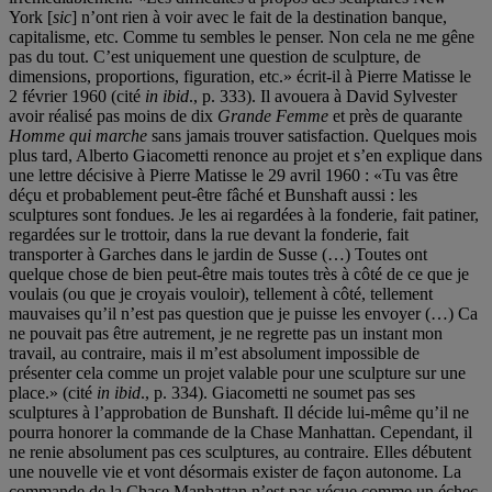
York [
sic
] n’ont rien à voir avec le fait de la destination banque,
capitalisme, etc. Comme tu sembles le penser. Non cela ne me gêne
pas du tout. C’est uniquement une question de sculpture, de
dimensions, proportions, figuration, etc.» écrit-il à Pierre Matisse le
2 février 1960 (cité
in ibid
., p. 333). Il avouera à David Sylvester
avoir réalisé pas moins de dix
Grande Femme
et près de quarante
Homme qui marche
sans jamais trouver satisfaction. Quelques mois
plus tard, Alberto Giacometti renonce au projet et s’en explique dans
une lettre décisive à Pierre Matisse le 29 avril 1960 : «Tu vas être
déçu et probablement peut-être fâché et Bunshaft aussi : les
sculptures sont fondues. Je les ai regardées à la fonderie, fait patiner,
regardées sur le trottoir, dans la rue devant la fonderie, fait
transporter à Garches dans le jardin de Susse (…) Toutes ont
quelque chose de bien peut-être mais toutes très à côté de ce que je
voulais (ou que je croyais vouloir), tellement à côté, tellement
mauvaises qu’il n’est pas question que je puisse les envoyer (…) Ca
ne pouvait pas être autrement, je ne regrette pas un instant mon
travail, au contraire, mais il m’est absolument impossible de
présenter cela comme un projet valable pour une sculpture sur une
place.» (cité
in ibid
., p. 334). Giacometti ne soumet pas ses
sculptures à l’approbation de Bunshaft. Il décide lui-même qu’il ne
pourra honorer la commande de la Chase Manhattan. Cependant, il
ne renie absolument pas ces sculptures, au contraire. Elles débutent
une nouvelle vie et vont désormais exister de façon autonome. La
commande de la Chase Manhattan n’est pas vécue comme un échec