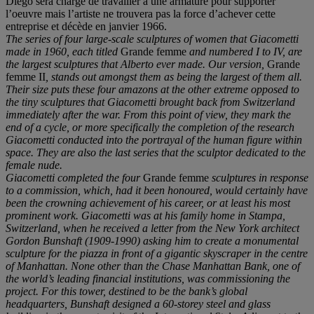
Diego sera chargé de travailler à une armature pour supporter
l’oeuvre mais l’artiste ne trouvera pas la force d’achever cette
entreprise et décède en janvier 1966.
The series of four large-scale sculptures of women that Giacometti
made in 1960, each titled
Grande femme
and numbered I to IV, are
the largest sculptures that Alberto ever made. Our version,
Grande
femme II
, stands out amongst them as being the largest of them all.
Their size puts these four amazons at the other extreme opposed to
the tiny sculptures that Giacometti brought back from Switzerland
immediately after the war. From this point of view, they mark the
end of a cycle, or more specifically the completion of the research
Giacometti conducted into the portrayal of the human figure within
space. They are also the last series that the sculptor dedicated to the
female nude.
Giacometti completed the four
Grande femme
sculptures in response
to a commission, which, had it been honoured, would certainly have
been the crowning achievement of his career, or at least his most
prominent work. Giacometti was at his family home in Stampa,
Switzerland, when he received a letter from the New York architect
Gordon Bunshaft (1909-1990) asking him to create a monumental
sculpture for the piazza in front of a gigantic skyscraper in the centre
of Manhattan. None other than the Chase Manhattan Bank, one of
the world’s leading financial institutions, was commissioning the
project. For this tower, destined to be the bank’s global
headquarters, Bunshaft designed a 60-storey steel and glass