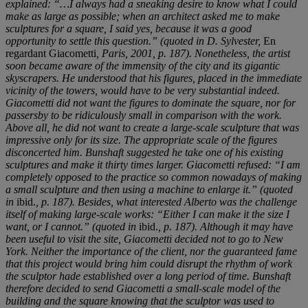
explained: “…I always had a sneaking desire to know what I could
make as large as possible; when an architect asked me to make
sculptures for a square, I said yes, because it was a good
opportunity to settle this question.” (quoted in D. Sylvester,
En
regardant Giacometti
, Paris, 2001, p. 187). Nonetheless, the artist
soon became aware of the immensity of the city and its gigantic
skyscrapers. He understood that his figures, placed in the immediate
vicinity of the towers, would have to be very substantial indeed.
Giacometti did not want the figures to dominate the square, nor for
passersby to be ridiculously small in comparison with the work.
Above all, he did not want to create a large-scale sculpture that was
impressive only for its size. The appropriate scale of the figures
disconcerted him. Bunshaft suggested he take one of his existing
sculptures and make it thirty times larger. Giacometti refused: “I am
completely opposed to the practice so common nowadays of making
a small sculpture and then using a machine to enlarge it.” (quoted
in
ibid.
, p. 187). Besides, what interested Alberto was the challenge
itself of making large-scale works: “Either I can make it the size I
want, or I cannot.” (quoted in
ibid.
, p. 187). Although it may have
been useful to visit the site, Giacometti decided not to go to New
York. Neither the importance of the client, nor the guaranteed fame
that this project would bring him could disrupt the rhythm of work
the sculptor hade established over a long period of time. Bunshaft
therefore decided to send Giacometti a small-scale model of the
building and the square knowing that the sculptor was used to