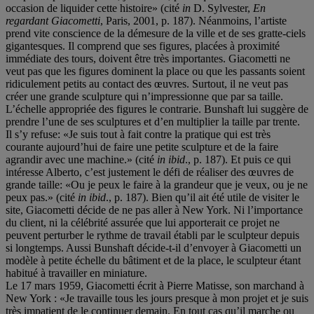
occasion de liquider cette histoire» (cité
in
D. Sylvester,
En
regardant Giacometti
, Paris, 2001, p. 187). Néanmoins, l’artiste
prend vite conscience de la démesure de la ville et de ses gratte-ciels
gigantesques. Il comprend que ses figures, placées à proximité
immédiate des tours, doivent être très importantes. Giacometti ne
veut pas que les figures dominent la place ou que les passants soient
ridiculement petits au contact des œuvres. Surtout, il ne veut pas
créer une grande sculpture qui n’impressionne que par sa taille.
L’échelle appropriée des figures le contrarie. Bunshaft lui suggère de
prendre l’une de ses sculptures et d’en multiplier la taille par trente.
Il s’y refuse: «Je suis tout à fait contre la pratique qui est très
courante aujourd’hui de faire une petite sculpture et de la faire
agrandir avec une machine.» (cité
in ibid
., p. 187). Et puis ce qui
intéresse Alberto, c’est justement le défi de réaliser des œuvres de
grande taille: «Ou je peux le faire à la grandeur que je veux, ou je ne
peux pas.» (cité
in ibid
., p. 187). Bien qu’il ait été utile de visiter le
site, Giacometti décide de ne pas aller à New York. Ni l’importance
du client, ni la célébrité assurée que lui apporterait ce projet ne
peuvent perturber le rythme de travail établi par le sculpteur depuis
si longtemps. Aussi Bunshaft décide-t-il d’envoyer à Giacometti un
modèle à petite échelle du bâtiment et de la place, le sculpteur étant
habitué à travailler en miniature.
Le 17 mars 1959, Giacometti écrit à Pierre Matisse, son marchand à
New York : «Je travaille tous les jours presque à mon projet et je suis
très impatient de le continuer demain. En tout cas qu’il marche ou