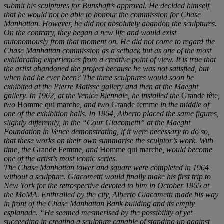
submit his sculptures for Bunshaft’s approval. He decided himself
that he would not be able to honour the commission for Chase
Manhattan. However, he did not absolutely abandon the sculptures.
On the contrary, they began a new life and would exist
autonomously from that moment on. He did not come to regard the
Chase Manhattan commission as a setback but as one of the most
exhilarating experiences from a creative point of view. It is true that
the artist abandoned the project because he was not satisfied, but
when had he ever been? The three sculptures would soon be
exhibited at the Pierre Matisse gallery and then at the Maeght
gallery. In 1962, at the Venice Biennale, he installed the
Grande tête
,
two
Homme qui marche
, and two
Grande femme
in the middle of
one of the exhibition halls. In 1964, Alberto placed the same figures,
slightly differently, in the “Cour Giacometti” at the Maeght
Foundation in Vence demonstrating, if it were necessary to do so,
that these works on their own summarise the sculptor’s work. With
time, the
Grande Femme
, and
Homme qui marche
, would become
one of the artist’s most iconic series.
The Chase Manhattan tower and square were completed in 1964
without a sculpture. Giacometti would finally make his first trip to
New York for the retrospective devoted to him in October 1965 at
the MoMA. Enthralled by the city, Alberto Giacometti made his way
in
front of the Chase Manhattan Bank building and its empty
esplanade. “He seemed mesmerised by the possibility of yet
succeeding in creating a sculpture capable of standing up against