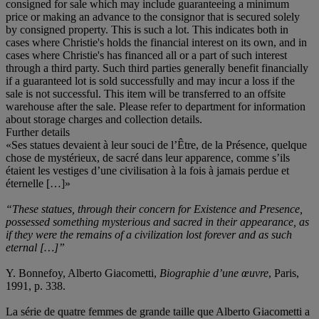
consigned for sale which may include guaranteeing a minimum
price or making an advance to the consignor that is secured solely
by consigned property. This is such a lot. This indicates both in
cases where Christie's holds the financial interest on its own, and in
cases where Christie's has financed all or a part of such interest
through a third party. Such third parties generally benefit financially
if a guaranteed lot is sold successfully and may incur a loss if the
sale is not successful. This item will be transferred to an offsite
warehouse after the sale. Please refer to department for information
about storage charges and collection details.
Further details
«Ses statues devaient à leur souci de l’Être, de la Présence, quelque
chose de mystérieux, de sacré dans leur apparence, comme s’ils
étaient les vestiges d’une civilisation à la fois à jamais perdue et
éternelle […]»
“These statues, through their concern for Existence and Presence,
possessed something mysterious and sacred in their appearance, as
if they were the remains of a civilization lost forever and as such
eternal […]”
Y. Bonnefoy, Alberto Giacometti,
Biographie d’une œuvre
, Paris,
1991, p. 338.
La série de quatre femmes de grande taille que Alberto Giacometti a