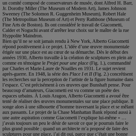
un comité composé de conservateurs de musée, dont Alfred H. Barr,
Jr. Dorothy Miller (The Museum of Modern Art), James Johnson
Sweeney (The Solomon R. Guggenheim Museum), Robert Hale
(The Metropolitan Museum of Art) et Perry Rathbone (Museum of
Fine Arts de Boston). Ils ont considéré le travail de Giacometti,
Calder et Noguchi avant d’arrêter leur choix sur le maître de la rue
Hyppolite Maindron.
Bien qu’il ne se soit jamais rendu à New York, Alberto Giacometti
répond positivement à ce projet. L’idée d’une œuvre monumentale
érigée sur une place est au cœur de sa démarche. Dès le début des
années 1930, Alberto travaille à la création de sculptures en plein air
comme en témoigne le
Projet pour une place
(Fig. 1.), commandité
par Charles et Marie-Laure de Noailles en 1931. Le sujet revient
après-guerre. En 1948, la série des
Place I
et
II
(Fig. 2.) concrétisent
les recherches sur la perception de l’artiste de la figure humaine dans
l’espace. C’est précisément à ces œuvres que Bunshaft pense. Pour
beaucoup d’amateurs, Giacometti est vu comme un poète des
espaces urbains. À Louis Aragon, Alberto Giacometti a avoué être
tenté de réaliser des œuvres monumentales sur une place publique. Il
songe alors à une silhouette d’homme traversant la place et se mêlant
aux passants. Le projet de la Chase Manhattan Bank répond aussi à
une autre aspiration comme Giacometti l’explique lui-même « …
j’avais toujours un peu le désir de savoir ce que je pourrais faire le
plus grand possible ; quand un architecte m’a proposé de faire des
sculptures pour une place, j’ai dit oui, parce que c’était une bonne