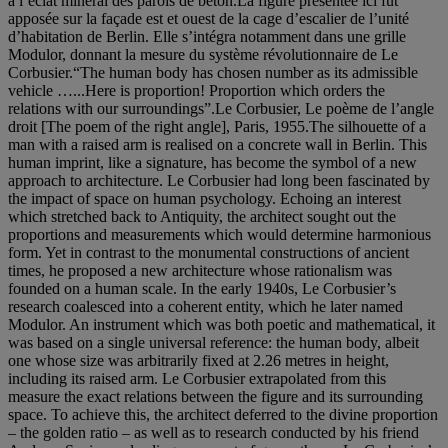
à l’éclat minéral des parois de béton.La figure présentée ici fut
apposée sur la façade est et ouest de la cage d’escalier de l’unité
d’habitation de Berlin. Elle s’intégra notamment dans une grille
Modulor, donnant la mesure du système révolutionnaire de Le
Corbusier.“The human body has chosen number as its admissible
vehicle …...Here is proportion! Proportion which orders the
relations with our surroundings”.Le Corbusier, Le poème de l’angle
droit [The poem of the right angle], Paris, 1955.The silhouette of a
man with a raised arm is realised on a concrete wall in Berlin. This
human imprint, like a signature, has become the symbol of a new
approach to architecture. Le Corbusier had long been fascinated by
the impact of space on human psychology. Echoing an interest
which stretched back to Antiquity, the architect sought out the
proportions and measurements which would determine harmonious
form. Yet in contrast to the monumental constructions of ancient
times, he proposed a new architecture whose rationalism was
founded on a human scale. In the early 1940s, Le Corbusier’s
research coalesced into a coherent entity, which he later named
Modulor. An instrument which was both poetic and mathematical, it
was based on a single universal reference: the human body, albeit
one whose size was arbitrarily fixed at 2.26 metres in height,
including its raised arm. Le Corbusier extrapolated from this
measure the exact relations between the figure and its surrounding
space. To achieve this, the architect deferred to the divine proportion
– the golden ratio – as well as to research conducted by his friend