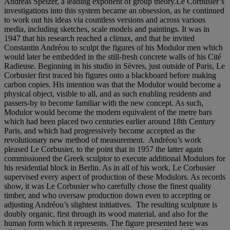
Andreas Speizer, a leading exponent of group theory.Le Corbusier’s
investigations into this system became an obsession, as he continued
to work out his ideas via countless versions and across various
media, including sketches, scale models and paintings. It was in
1947 that his research reached a climax, and that he invited
Constantin Andréou to sculpt the figures of his Modulor men which
would later be embedded in the still-fresh concrete walls of his Cité
Radieuse. Beginning in his studio in Sèvres, just outside of Paris, Le
Corbusier first traced his figures onto a blackboard before making
carbon copies. His intention was that the Modulor would become a
physical object, visible to all, and as such enabling residents and
passers-by to become familiar with the new concept. As such,
Modulor would become the modern equivalent of the metre bars
which had been placed two centuries earlier around 18th Century
Paris, and which had progressively become accepted as the
revolutionary new method of measurement. Andréou’s work
pleased Le Corbusier, to the point that in 1957 the latter again
commissioned the Greek sculptor to execute additional Modulors for
his residential block in Berlin. As in all of his work, Le Corbusier
supervised every aspect of production of these Modulors. As records
show, it was Le Corbusier who carefully chose the finest quality
timber, and who oversaw production down even to accepting or
adjusting Andréou’s slightest initiatives. The resulting sculpture is
doubly organic, first through its wood material, and also for the
human form which it represents. The figure presented here was