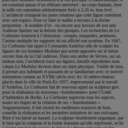
est construit autour d’un référant universel : un corps humain, dont
la taille est cependant arbitrairement fixée à 2,26 m. bras levé.
L’architecte extrapole les justes relations que cette figure entretient
avec son espace. Pour ce faire le maître a recours à la divine
proportion - le nombre d’or - ou encore aux travaux de son ami
Andreas Speizer sur la théorie des groupes. Les recherches de Le
Corbusier tournent à l’obsession : croquis, maquettes, peintures,
l’artiste multiplie les supports où est affiché son système. En 1947,
Le Corbusier fait appel à Constantin Andréou afin de sculpter les
figures de ces hommes Modulor qui seront apposées sur le béton
encore frais de la Cité radieuse. Dans son atelier de Sèvres, sur un
tableau noir, l’architecte trace ses figures, bientôt reproduites sous
calque.Le Modulor devient alors un objet physique. Visible de tous,
il permet aux habitants et passants de se familiariser avec ce nouvel
instrument comme au XVIIIe siècle avec les 16 mètres-étalons
placés dans la ville de Paris.En 1957, impressionné par le travail
d’Andréou, Le Corbusier fait de nouveau appel au sculpteur grec
pour la réalisation de nouveaux «bonshommes» pour l’Unité
d’habitation de Berlin. Le Corbusier supervise tous les aspects,
toutes les étapes de la création de ses « bonshommes ».
Soigneusement, il fait choisir les meilleures essences de bois,
contrôle la réalisation et les moindres initiatives de son exécutant.
Rien n’est laissé au hasard. La sculpture doublement organique, par
le bois qui la compose et la forme humaine qu’elle représente, se lie