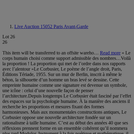
Live Auction 15052
Paris Avant-Garde
Lot 26
26
This item will be transferred to an offsite wareho…
Read more
« Le
corps humain choisi comme support admissible des nombres…Voilà
la proportion ! La proportion qui met de l’ordre dans nos rapports
avec l’alentour »Le Corbusier, Le poème de l’angle droit, Paris,
Éditions Tériade, 1955. Sur un mur de Berlin, inscrit à même le
béton, la silhouette d’un homme un bras levé se dessine. Cette
empreinte humaine comme une signature est devenue un symbole,
une icône : celui d’une nouvelle façon de penser
l’architecture.Depuis longtemps Le Corbusier était fasciné par l’effet
des espaces sur la psychologie humaine. À la manière des anciens il
recherche les proportions et mesures fixant des formes
harmonieuses. Mais aux monumentales constructions antiques, Le
Corbusier oppose une nouvelle architecture fondée sur un
rationalisme à taille humaine. C’est au début des années 40 que ses
réflexions prennent forme en un ensemble cohérent qu’il nommera
plus tard Modulor. Instrument à la fois poétique et mathématique, il