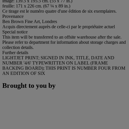
image: 139.5 x 195.5 cm. (55 x 77 in.)
feuille: 171 x 226 cm. (67 ¼ x 89 in.)
Ce tirage est le numéro quatre d'une édition de six exemplaires.
Provenance
Ben Brown Fine Art, Londres
Acquis directement auprès de celle-ci par le propriétaire actuel
Special notice
This item will be transferred to an offsite warehouse after the sale.
Please refer to department for information about storage charges and
collection details.
Further details
LIGHTJET PRINT; SIGNED IN INK, TITLE, DATE AND
NUMBER '4/6' TYPEWRITTEN ON LABEL (FRAME
BACKING BOARD); THIS PRINT IS NUMBER FOUR FROM
AN EDITION OF SIX
Brought to you by