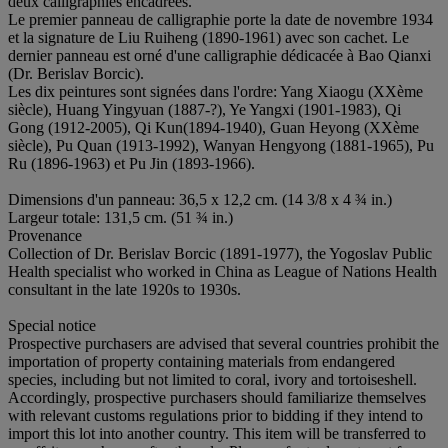
deux calligraphies encadrées.
Le premier panneau de calligraphie porte la date de novembre 1934
et la signature de Liu Ruiheng (1890-1961) avec son cachet. Le
dernier panneau est orné d'une calligraphie dédicacée à Bao Qianxi
(Dr. Berislav Borcic).
Les dix peintures sont signées dans l'ordre: Yang Xiaogu (XXème
siècle), Huang Yingyuan (1887-?), Ye Yangxi (1901-1983), Qi
Gong (1912-2005), Qi Kun(1894-1940), Guan Heyong (XXème
siècle), Pu Quan (1913-1992), Wanyan Hengyong (1881-1965), Pu
Ru (1896-1963) et Pu Jin (1893-1966).
Dimensions d'un panneau: 36,5 x 12,2 cm. (14 3/8 x 4 ¾ in.)
Largeur totale: 131,5 cm. (51 ¾ in.)
Provenance
Collection of Dr. Berislav Borcic (1891-1977), the Yogoslav Public
Health specialist who worked in China as League of Nations Health
consultant in the late 1920s to 1930s.
Special notice
Prospective purchasers are advised that several countries prohibit the
importation of property containing materials from endangered
species, including but not limited to coral, ivory and tortoiseshell.
Accordingly, prospective purchasers should familiarize themselves
with relevant customs regulations prior to bidding if they intend to
import this lot into another country. This item will be transferred to