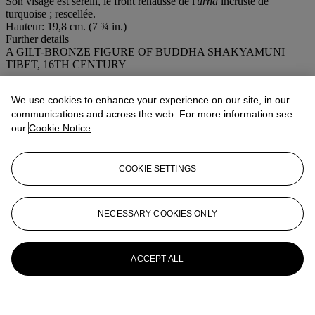
Son visage est serein, le front rehaussé de l'
urna
incrusté de
turquoise ; rescellée.
Hauteur: 19,8 cm. (7 ¾ in.)
Further details
A GILT-BRONZE FIGURE OF BUDDHA SHAKYAMUNI
TIBET, 16TH CENTURY
More from
Art d'Asie
We use cookies to enhance your experience on our site, in our
communications and across the web. For more information see
View All
our
Cookie Notice
View All
COOKIE SETTINGS
NECESSARY COOKIES ONLY
ACCEPT ALL