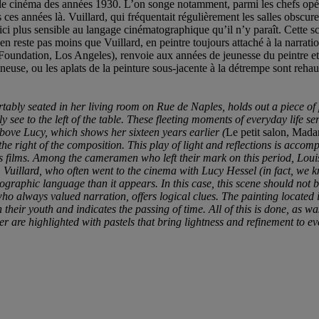
r le cinéma des années 1930. L’on songe notamment, parmi les chefs opér
ces années là. Vuillard, qui fréquentait régulièrement les salles obscur
ci plus sensible au langage cinématographique qu’il n’y paraît. Cette s
ste pas moins que Vuillard, en peintre toujours attaché à la narration, 
dation, Los Angeles), renvoie aux années de jeunesse du peintre et de 
euse, ou les aplats de la peinture sous-jacente à la détrempe sont rehaus
tably seated in her living room on Rue de Naples, holds out a piece of p
y see to the left of the table. These fleeting moments of everyday life s
above Lucy, which shows her sixteen years earlier (
Le petit salon, Mada
the right of the composition. This play of light and reflections is accom
30s films. Among the cameramen who left their mark on this period, Lou
e. Vuillard, who often went to the cinema with Lucy Hessel (in fact, w
ographic language than it appears. In this case, this scene should not 
who always valued narration, offers logical clues. The painting located i
r youth and indicates the passing of time. All of this is done, as was a
er are highlighted with pastels that bring lightness and refinement to e