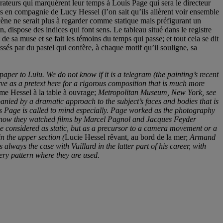
ateurs qui marquèrent leur temps à Louis Page qui sera le directeur
es en compagnie de Lucy Hessel (l’on sait qu’ils allèrent voir ensemble
cène ne serait plus à regarder comme statique mais préfigurant un
dispose des indices qui font sens. Le tableau situé dans le registre
sa muse et se fait les témoins du temps qui passe; et tout cela se dit
sés par du pastel qui confère, à chaque motif qu’il souligne, sa
aper to Lulu. We do not know if it is a telegram (the painting’s recent
erve as a pretext here for a rigorous composition that is much more
me Hessel à la table à ouvrage;
Metropolitan Museum, New York, see
panied by a dramatic approach to the subject’s faces and bodies that is
is Page is called to mind especially. Page worked as the photography
e know they watched films by Marcel Pagnol and Jacques Feyder
be considered as static, but as a precursor to a camera movement or a
n the upper section (
Lucie Hessel rêvant, au bord de la mer;
Armand
lways the case with Vuillard in the latter part of his career, with
very pattern where they are used.