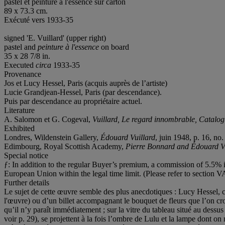
pastel et peinture à l'essence sur carton
89 x 73.3 cm.
Exécuté vers 1933-35
signed 'E. Vuillard' (upper right)
pastel and
peinture à l'essence
on board
35 x 28 7/8 in.
Executed
circa
1933-35
Provenance
Jos et Lucy Hessel, Paris (acquis auprès de l’artiste)
Lucie Grandjean-Hessel, Paris (par descendance).
Puis par descendance au propriétaire actuel.
Literature
A. Salomon et G. Cogeval,
Vuillard, Le regard innombrable, Catalogu
Exhibited
Londres, Wildenstein Gallery,
Édouard Vuillard
, juin 1948, p. 16, no
Edimbourg, Royal Scottish Academy,
Pierre Bonnard and Édouard V
Special notice
ƒ: In addition to the regular Buyer’s premium, a commission of 5.5% in
European Union within the legal time limit. (Please refer to section V
Further details
Le sujet de cette œuvre semble des plus anecdotiques : Lucy Hessel, con
l'œuvre) ou d’un billet accompagnant le bouquet de fleurs que l’on cro
qu’il n’y paraît immédiatement ; sur la vitre du tableau situé au dessus
voir p. 29), se projettent à la fois l’ombre de Lulu et la lampe dont o