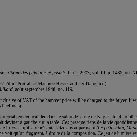
e critique des peintures et pastels
, Paris, 2003, vol. III, p. 1486, no. XI
. 61 (titré 'Portrait of Madame Hessel and her Daughter').
uillard
, août-septembre 1948, no. 119.
clusive of VAT of the hammer price will be charged to the buyer. It wil
AT refunds)
fortablement installée dans le salon de la rue de Naples, tend un billet
it deviner à gauche sur la table. Ces presque riens de la vie quotidienn
 de Lucy, et qui la représente seize ans auparavant (
Le petit salon, Mad
n ne voit qu’un fragment, à droite de la composition. Ce jeu de lumière r