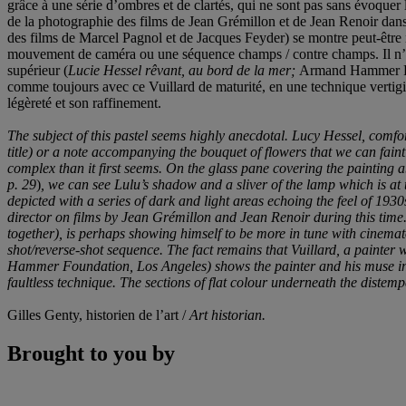
grâce à une série d’ombres et de clartés, qui ne sont pas sans évoque
de la photographie des films de Jean Grémillon et de Jean Renoir dans 
des films de Marcel Pagnol et de Jacques Feyder) se montre peut-être i
mouvement de caméra ou une séquence champs / contre champs. Il n’en re
supérieur (
Lucie Hessel rêvant, au bord de la mer;
Armand Hammer Foun
comme toujours avec ce Vuillard de maturité, en une technique vertigin
légèreté et son raffinement.
T
he subject of this pastel seems highly anecdotal. Lucy Hessel, comfor
title) or a note accompanying the bouquet of flowers that we can faintl
complex than it first seems. On the glass pane covering the painting 
p. 29
)
, we can see Lulu’s shadow and a sliver of the lamp which is at 
depicted with a series of dark and light areas echoing the feel of 19
director on films by Jean Grémillon and Jean Renoir during this tim
together), is perhaps showing himself to be more in tune with cinemat
shot/reverse-shot sequence. The fact remains that Vuillard, a painter 
Hammer Foundation, Los Angeles) shows the painter and his muse in thei
faultless technique. The sections of flat colour underneath the distemp
Gilles Genty, historien de l’art /
Art historian.
Brought to you by