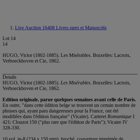
Live Auction 16408
Livres rares et Manuscrits
Lot 14
14
HUGO, Victor (1802-1885). Les Misérables. Bruxelles: Lacroix,
Verboeckhoven et Cie, 1862.
Details
HUGO, Victor (1802-1885).
Les Misérables
. Bruxelles: Lacroix,
Verboeckhoven et Cie, 1862.
Edition originale, parue quelques semaines avant celle de Paris.
En outre, "dans cette édition belge se trouvent un certain nombre de
phrases qui, ayant paru dangereuses pour la France, ont été
modifiées dans l'édition française" (Vicaire). Carteret
Romantique
I
421; Clouzot 150 ("plus rare que l'édition de Paris"); Vicaire IV
328-330.
10 vol. in-8 (234 x 150 mm), broché, couverture imprimée de