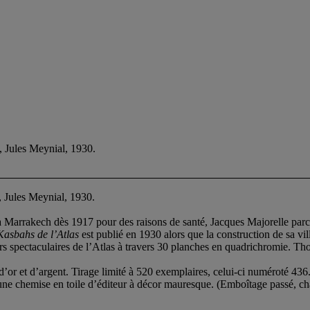
 Jules Meynial, 1930.
s, Jules Meynial, 1930.
é à Marrakech dès 1917 pour des raisons de santé, Jacques Majorelle par
Kasbahs de l’Atlas
est publié
en 1930 alors que la construction de sa vil
urs spectaculaires de l’Atlas à travers 30 planches en quadrichromie. T
d’or et d’argent. Tirage limité à 520 exemplaires, celui-ci numéroté 436
 une chemise en toile d’éditeur à décor mauresque. (Emboîtage passé, cha