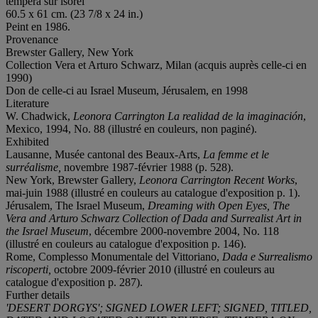
tempera sur isorel
60.5 x 61 cm. (23 7/8 x 24 in.)
Peint en 1986.
Provenance
Brewster Gallery, New York
Collection Vera et Arturo Schwarz, Milan (acquis auprès celle-ci en
1990)
Don de celle-ci au Israel Museum, Jérusalem, en 1998
Literature
W. Chadwick,
Leonora Carrington La realidad de la imaginación
,
Mexico, 1994, No. 88 (illustré en couleurs, non paginé).
Exhibited
Lausanne, Musée cantonal des Beaux-Arts,
La femme et le
surréalisme,
novembre 1987-février 1988 (p. 528).
New York, Brewster Gallery,
Leonora Carrington Recent Works
,
mai-juin 1988 (illustré en couleurs au catalogue d'exposition p. 1).
Jérusalem, The Israel Museum,
Dreaming with Open Eyes, The
Vera and Arturo Schwarz Collection of Dada and Surrealist Art in
the Israel Museum
, décembre 2000-novembre 2004, No. 118
(illustré en couleurs au catalogue d'exposition p. 146).
Rome, Complesso Monumentale del Vittoriano,
Dada e Surrealismo
riscoperti,
octobre 2009-février 2010 (illustré en couleurs au
catalogue d'exposition p. 287).
Further details
'DESERT DORGYS'; SIGNED LOWER LEFT; SIGNED, TITLED,