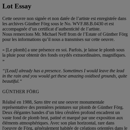
Lot Essay
Cette oeuvre non signée et non datée de l’artiste est enregistrée dans
les archives Günther Förg sous le No. WVF.88.B.0430 et est
accompagnée d’un certificat d’authenticité de l’artiste.
Nous remercions Mr. Michael Neff from de l’Estate of Günther Förg
pour les informations qu’il nous a transmises sur cette oeuvre.
« [Le plomb] a une présence en soi. Parfois, je laisse le plomb sous
la pluie pour obtenir des fonds oxydés extraordinaires, magnifiques.
»
“[Lead] already has a presence. Sometimes I would leave the lead
in the rain and you would get these amazing oxidised grounds, quite
beautiful.“
GÜNTHER FÖRG
Réalisé en 1988,
Sans titre
est une oeuvre monumentale
représentative des premières peintures sur plomb de Günther Förg.
Deux élégantes bandes d’un bleu céruléen profond encadrent un
vaste fond de plomb brut, patiné et marqué par une exposition aux
éléments atmosphériques. Avec son plan horizontal, rare dans
l'oeuvre de Förg, généralement habitée de créations orientées dans le