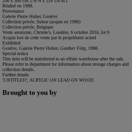
200 x 300 cm. (78 ¾ x 118 1/8 in.)
Réalisé en 1988.
Provenance
Galerie Pierre Huber, Genève
Collection privée, Suisse (acquis en 1988)
Collection privée, Belgique
Vente anonyme, Christie's, Londres, 6 octobre 2016, lot 9
Acquis lors de cette vente par le propriétaire actuel
Exhibited
Genève, Galerie Pierre Huber,
Gunther Förg
, 1988.
Special notice
This item will be transferred to an offsite warehouse after the sale.
Please refer to department for information about storage charges and
collection details.
Further details
'UNTITLED'; ACRYLIC ON LEAD ON WOOD.
Brought to you by