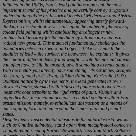
Initiated in the 1980s, Förg’s lead paintings represent the most
important strand of his practice and powerfully convey a rigorous
understanding of the art historical tenets of Modernism and Abstract
Expressionism, whilst simultaneously appearing utterly forward-
thinking. This standout series calls upon the authentic planarity of
colour field painting whilst establishing an altogether new
architectural territory for the medium by introducing lead as a
radical new ground. This material fundamentally challenges the
boundaries between artwork and object. ‘I like very much the
qualities of lead – the surface, the heaviness,’ he explains; ‘it gives
the colour a different density and weight ... with the normal canvas
you often have to kill the ground, give it something to react against.
With the metals you already have something - its scratches, scrapes’
(G. Förg, quoted in D. Ryan, Talking Painting, Karlsruhe 1997).
Oxidized naturally by the elements, the lead generates its own
abstract depths, streaked with iridescent patterns that operate in
mesmeric counterpoint to the rigid strips of paint. Volatile and
unpredictable, the medium occupies a central position within Förg’s
artistic mission: namely, to rehabilitate abstraction as a means of
interrogating form and material in their most pure and primal
states.
Despite their transcendental allusions to the natural world, works
such as Untitled ultimately stand apart from metaphysical concerns.
Though reminiscent of Barnett Newman’s ‘zips’ and Mark Rothko’s
quivering colour fields, these works were conceived in opposition to