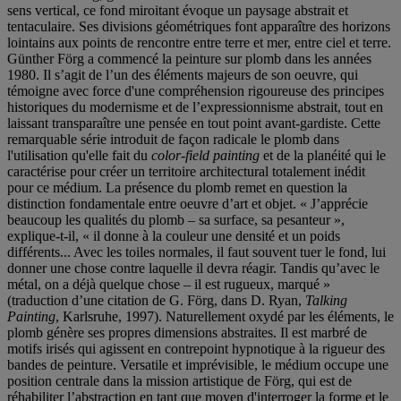
sens vertical, ce fond miroitant évoque un paysage abstrait et
tentaculaire. Ses divisions géométriques font apparaître des horizons
lointains aux points de rencontre entre terre et mer, entre ciel et terre.
Günther Förg a commencé la peinture sur plomb dans les années
1980. Il s’agit de l’un des éléments majeurs de son oeuvre, qui
témoigne avec force d'une compréhension rigoureuse des principes
historiques du modernisme et de l’expressionnisme abstrait, tout en
laissant transparaître une pensée en tout point avant-gardiste. Cette
remarquable série introduit de façon radicale le plomb dans
l'utilisation qu'elle fait du
color-field painting
et de la planéité qui le
caractérise pour créer un territoire architectural totalement inédit
pour ce médium. La présence du plomb remet en question la
distinction fondamentale entre oeuvre d’art et objet. « J’apprécie
beaucoup les qualités du plomb – sa surface, sa pesanteur »,
explique-t-il, « il donne à la couleur une densité et un poids
différents... Avec les toiles normales, il faut souvent tuer le fond, lui
donner une chose contre laquelle il devra réagir. Tandis qu’avec le
métal, on a déjà quelque chose – il est rugueux, marqué »
(traduction d’une citation de G. Förg, dans D. Ryan,
Talking
Painting
, Karlsruhe, 1997). Naturellement oxydé par les éléments, le
plomb génère ses propres dimensions abstraites. Il est marbré de
motifs irisés qui agissent en contrepoint hypnotique à la rigueur des
bandes de peinture. Versatile et imprévisible, le médium occupe une
position centrale dans la mission artistique de Förg, qui est de
réhabiliter l’abstraction en tant que moyen d'interroger la forme et le