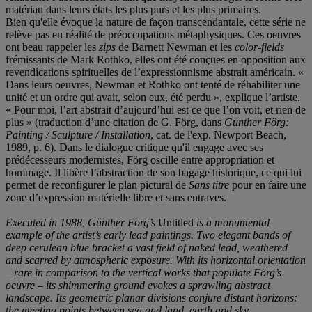
matériau dans leurs états les plus purs et les plus primaires.
Bien qu'elle évoque la nature de façon transcendantale, cette série ne
relève pas en réalité de préoccupations métaphysiques. Ces oeuvres
ont beau rappeler les
zips
de Barnett Newman et les
color-fields
frémissants de Mark Rothko, elles ont été conçues en opposition aux
revendications spirituelles de l’expressionnisme abstrait américain. «
Dans leurs oeuvres, Newman et Rothko ont tenté de réhabiliter une
unité et un ordre qui avait, selon eux, été perdu », explique l’artiste.
« Pour moi, l’art abstrait d’aujourd’hui est ce que l’on voit, et rien de
plus » (traduction d’une citation de G. Förg, dans
Günther Förg:
Painting / Sculpture / Installation
, cat. de l'exp. Newport Beach,
1989, p. 6). Dans le dialogue critique qu'il engage avec ses
prédécesseurs modernistes, Förg oscille entre appropriation et
hommage. Il libère l’abstraction de son bagage historique, ce qui lui
permet de reconfigurer le plan pictural de
Sans titre
pour en faire une
zone d’expression matérielle libre et sans entraves.
Executed in 1988, Günther Förg’s
Untitled
is a monumental
example of the artist’s early lead paintings. Two elegant bands of
deep cerulean blue bracket a vast field of naked lead, weathered
and scarred by atmospheric exposure. With its horizontal orientation
– rare in comparison to the vertical works that populate Förg’s
oeuvre – its shimmering ground evokes a sprawling abstract
landscape. Its geometric planar divisions conjure distant horizons:
the meeting points between sea and land, earth and sky.