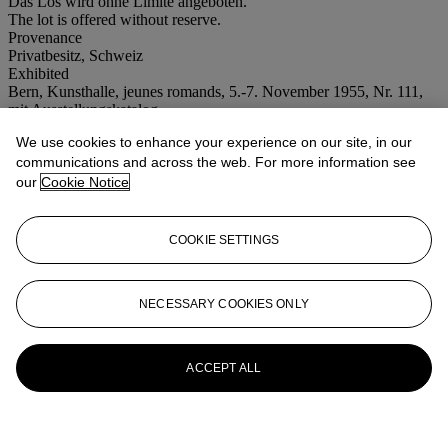
Das Los wird ohne Limite angeboten.
The lot is offered without reserve.
Provenance
Privatbesitz, Schweiz
Exhibited
Bern, Kunsthalle, jeunes romands, 5.-7. November 1955, Nr. 111,
mit Ausstellungskatalog
Special notice
We use cookies to enhance your experience on our site, in our
This lot is offered without reserve.
communications and across the web. For more information see
our
Cookie Notice
More from
Swiss Art Sale
View All
COOKIE SETTINGS
View All
NECESSARY COOKIES ONLY
ACCEPT ALL