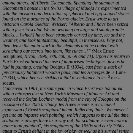
among others, of Alberto Giacometti. Spending the summer at
Giacometti’s house in the Swiss village of Maloja he experimented
with the incision and decoration of spherical and egg shaped stones
found on the moraines of the Forno glacier. Ernst wrote to art
historian Carola Giedion-Welcker:
"
Alberto and I have been seized
with a fever to sculpt. We are working on large and small granite
blocks… [which] have been strangely carved by time, ice and the
weather, and look fantastically beautiful, in themselves. Why not,
then, leave the main work to the elements and be content with
scratching our secrets into them, like runes...?
"
(
Max Ernst:
Sculptures
, Rivoli, 1996,
exh. cat.,
p. 69
and
71). Upon his return to
Paris Ernst embraced the use of improvised techniques, just as he
had in painting, creating
Oedipus II
(1934), cast from a stack of
precariously balanced wooden pails, and les
Asperges de la Lune
(1934), which bears a striking initial resemblance to les
Âmes-
soeurs
.
Conceived in 1961, the same year in which Ernst was honoured
with a retrospective at New York’s Museum of Modern Art and
received the Stefan Lochner medal from the city of Cologne on the
occasion of his 70
th
birthday, les
Âmes-soeurs
is a truculent
expression of Ernst’s sculptural intent. Reflecting that:
"
Whenever I
get into an impasse with painting, which happens to me all the time,
sculpture is always there as a way out; for sculpture is even more a
game than painting
"
, his sculptures of the 1950s and early 1960s
attest to Ernst’s delight in the joy of play as well as his surreal sense