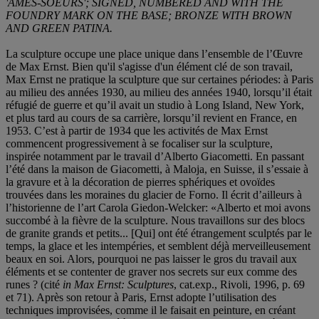
'AMES-SOEURS'; SIGNED, NUMBERED AND WITH THE
FOUNDRY MARK ON THE BASE; BRONZE WITH BROWN
AND GREEN PATINA.
La sculpture occupe une place unique dans l’ensemble de l’Œuvre
de Max Ernst. Bien qu'il s'agisse d'un élément clé de son travail,
Max Ernst ne pratique la sculpture que sur certaines périodes: à Paris
au milieu des années 1930, au milieu des années 1940, lorsqu’il était
réfugié de guerre et qu’il avait un studio à Long Island, New York,
et plus tard au cours de sa carrière, lorsqu’il revient en France, en
1953. C’est à partir de 1934 que les activités de Max Ernst
commencent progressivement à se focaliser sur la sculpture,
inspirée notamment par le travail d’Alberto Giacometti. En passant
l’été dans la maison de Giacometti, à Maloja, en Suisse, il s’essaie à
la gravure et à la décoration de pierres sphériques et ovoïdes
trouvées dans les moraines du glacier de Forno. Il écrit d’ailleurs à
l’historienne de l’art Carola Giedon-Welcker: «Alberto et moi avons
succombé à la fièvre de la sculpture. Nous travaillons sur des blocs
de granite grands et petits... [Qui] ont été étrangement sculptés par le
temps, la glace et les intempéries, et semblent déjà merveilleusement
beaux en soi. Alors, pourquoi ne pas laisser le gros du travail aux
éléments et se contenter de graver nos secrets sur eux comme des
runes ? (cité
in Max Ernst: Sculptures
, cat.exp., Rivoli, 1996, p. 69
et 71). Après son retour à Paris, Ernst adopte l’utilisation des
techniques improvisées, comme il le faisait en peinture, en créant