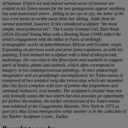
of humour. Ernst’s wit and indeed surreal sense of humour are
evident in les
Âmes-soeurs
for the two protagonists appear anything
but soul mates/soul sisters
- failing to see eye to eye, the taller of the
two even seems to writhe away from her sibling. Aside from its
surreal potential, however, Ernst considered sculpture
"
the most
simple, most primeval art
"
.
The Lovely German Girl, Bird Head
(
1934-35
)
and
Young Man with a Beating Heart
(
1944
)
reflect the
artist’s engagement with the influx to Paris of strikingly
iconographic works of autochthonous African and Oceanic origin.
Expanding on previous work and prior preoccupations, as with his
painting, Ernst imbued his sculpture with a kind of idiosyncratic
mythology. He cast objects like flowerpots and seashells to suggest
parts of bodies, plants and animals, which often correspond to
imagery in his contemporaneous paintings. At once endearingly
imaginative and yet gratifyingly uncomplicated, les
Âmes-soeurs
is
composed of two tentative twig-like torsos atop which are mounted
disc-like faces complete with eyes of pebble-like proportions and
variously hollowed, oval mouths. The sculpture’s circular base not
only formally unites the two sisters but also provides an opportunity
for further decoration. An earlier version/cast of les
Âmes-soeurs
was exhibited at the Guggenheim Museum, New York in 1975 as
part of a Max Ernst retrospective while another is in the collection of
the Nasher Sculpture Centre, Dallas.