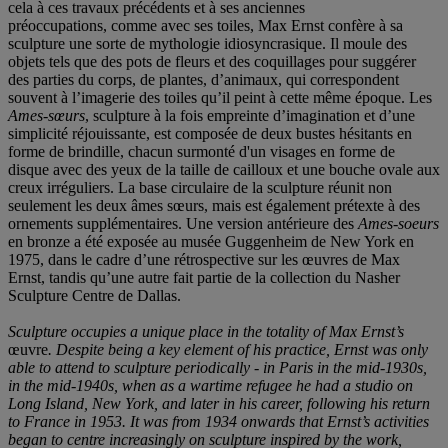
cela à ces travaux précédents et à ses anciennes
préoccupations, comme avec ses toiles, Max Ernst confère à sa
sculpture une sorte de mythologie idiosyncrasique. Il moule des
objets tels que des pots de fleurs et des coquillages pour suggérer
des parties du corps, de plantes, d’animaux, qui correspondent
souvent à l’imagerie des toiles qu’il peint à cette même époque. Les
Ames-sœurs
, sculpture à la fois empreinte d’imagination et d’une
simplicité réjouissante, est composée de deux bustes hésitants en
forme de brindille, chacun surmonté d'un visages en forme de
disque avec des yeux de la taille de cailloux et une bouche ovale aux
creux irréguliers. La base circulaire de la sculpture réunit non
seulement les deux âmes sœurs, mais est également prétexte à des
ornements supplémentaires. Une version antérieure des
Ames-soeurs
en bronze a été exposée au musée Guggenheim de New York en
1975, dans le cadre d’une rétrospective sur les œuvres de Max
Ernst, tandis qu’une autre fait partie de la collection du Nasher
Sculpture Centre de Dallas.
Sculpture occupies a unique place in the totality of Max Ernst’s
œuvre
. Despite being a key element of his practice, Ernst was only
able to attend to sculpture periodically
- in Paris in the mid-1930s,
in the mid-1940s, when as a wartime refugee he had a studio on
Long Island, New York, and later in his career, following his return
to France in 1953. It was from 1934 onwards that Ernst’s activities
began to centre increasingly on sculpture inspired by the work,