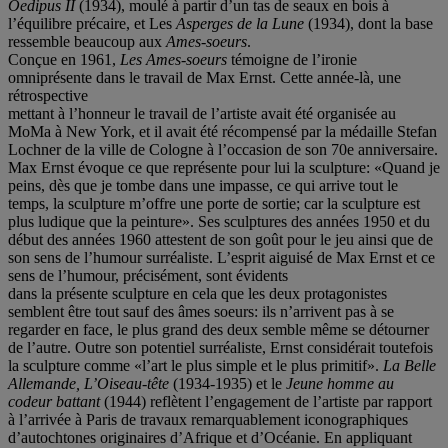
Oedipus II
(1934), moulé à partir d’un tas de seaux en bois à
l’équilibre précaire, et Les
Asperges de la Lune
(1934), dont la base
ressemble beaucoup aux
Ames-soeurs
.
Conçue en 1961,
Les Ames-soeurs
témoigne de l’ironie
omniprésente dans le travail de Max Ernst. Cette année-là, une
rétrospective
mettant à l’honneur le travail de l’artiste avait été organisée au
MoMa à New York, et il avait été récompensé par la médaille Stefan
Lochner de la ville de Cologne à l’occasion de son 70e anniversaire.
Max Ernst évoque ce que représente pour lui la sculpture: «Quand je
peins, dès que je tombe dans une impasse, ce qui arrive tout le
temps, la sculpture m’offre une porte de sortie; car la sculpture est
plus ludique que la peinture». Ses sculptures des années 1950 et du
début des années 1960 attestent de son goût pour le jeu ainsi que de
son sens de l’humour surréaliste. L’esprit aiguisé de Max Ernst et ce
sens de l’humour, précisément, sont évidents
dans la présente sculpture en cela que les deux protagonistes
semblent être tout sauf des âmes soeurs: ils n’arrivent pas à se
regarder en face, le plus grand des deux semble même se détourner
de l’autre. Outre son potentiel surréaliste, Ernst considérait toutefois
la sculpture comme «l’art le plus simple et le plus primitif».
La Belle
Allemande, L’Oiseau-tête
(1934-1935) et le
Jeune homme au
codeur battant
(1944) reflètent l’engagement de l’artiste par rapport
à l’arrivée à Paris de travaux remarquablement iconographiques
d’autochtones originaires d’Afrique et d’Océanie. En appliquant