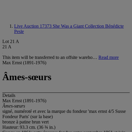
Live Auction 17373
She Was a Giant Collection Bénédicte
Pesle
Lot 21 A
21 A
This item will be transferred to an offsite wareho…
Read more
Max Ernst (1891-1976)
Âmes-sœurs
Details
Max Ernst (1891-1976)
Âmes-sœurs
signé, numéroté et avec la marque du fondeur 'max ernst 4/5 Susse
Fondeur Paris' (sur la base)
bronze à patine brun vert
Hauteur: 93.3 cm. (36 ¾ in.)