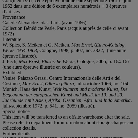
Conçu en 1961; cette épreuve fondue entre septembre 1961 et juin
1962 dans une édition de 6 exemplaires numérotés + 3 épreuves
d’artistes
Provenance
Galerie Alexandre Iolas, Paris (avant 1966)
Collection Bénédicte Pesle, Paris (acquis auprès de celle-ci avant
1972)
Literature
W. Spies, S. Metken et G. Metken,
Max Ernst, Œuvre-Katalog,
Werke 1954-1963
, Cologne, 1998, p. 407, no. 3822,I (une autre
épreuve illustrée).
J. Pech,
Max Ernst, Plastische Werke
, Cologne, 2005, p. 164-167
(une autre épreuve illustrée en couleurs).
Exhibited
Venise, Palazzo Grassi, Centro Internazionale delle Arti e del
Costume,
Max Ernst, Oltre la pittura
, juin-octobre 1966, no. 104.
Munich, Haus der Kunst
, Welt kulturen und moderne Kunst, Die
Begegnung der europäischen Kunst und Musik im 19. und 20.
Jahrhundert mit Asien, Afrika, Ozeanien, Afro- und Indo-Amerika
,
juin-septembre 1972, p. 541, no. 2059 (illustré).
Special notice
This item will be transferred to an offsite warehouse after the sale.
Please refer to department for information about storage charges and
collection details.
Further details