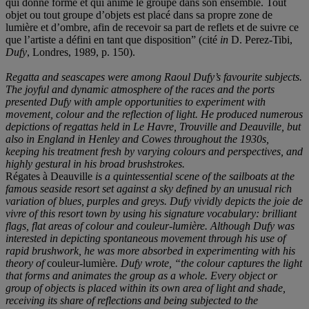
qui donne forme et qui anime le groupe dans son ensemble. Tout
objet ou tout groupe d’objets est placé dans sa propre zone de
lumière et d’ombre, afin de recevoir sa part de reflets et de suivre ce
que l’artiste a défini en tant que disposition” (cité
in
D. Perez-Tibi,
Dufy
, Londres, 1989, p. 150).
Regatta and seascapes were among Raoul Dufy’s favourite subjects.
The joyful and dynamic atmosphere of the races and the ports
presented Dufy with ample opportunities to experiment with
movement, colour and the reflection of light. He produced numerous
depictions of regattas held in Le Havre, Trouville and Deauville, but
also in England in Henley and Cowes throughout the 1930s,
keeping his treatment fresh by varying colours and perspectives, and
highly gestural in his broad brushstrokes.
Régates à Deauville
is a quintessential scene of the sailboats at the
famous seaside resort set against a sky defined by an unusual rich
variation of blues, purples and greys. Dufy vividly depicts the joie de
vivre of this resort town by using his signature vocabulary: brilliant
flags, flat areas of colour and couleur-lumière. Although Dufy was
interested in depicting spontaneous movement through his use of
rapid brushwork, he was more absorbed in experimenting with his
theory of
couleur-lumière
. Dufy wrote, “the colour captures the light
that forms and animates the group as a whole. Every object or
group of objects is placed within its own area of light and shade,
receiving its share of reflections and being subjected to the