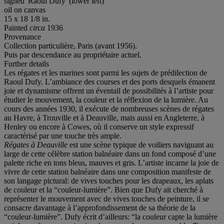
signed 'Raoul Dufy' (lower left)
oil on canvas
15 x 18 1/8 in.
Painted
circa
1936
Provenance
Collection particulière, Paris (avant 1956).
Puis par descendance au propriétaire actuel.
Further details
Les régates et les marines sont parmi les sujets de prédilection de
Raoul Dufy. L’ambiance des courses et des ports desquels émanent
joie et dynamisme offrent un éventail de possibilités à l’artiste pour
étudier le mouvement, la couleur et la réflexion de la lumière. Au
cours des années 1930, il exécute de nombreuses scènes de régates
au Havre, à Trouville et à Deauville, mais aussi en Angleterre, à
Henley ou encore à Cowes, où il conserve un style expressif
caractérisé par une touche très ample.
Régates à Deauville
est une scène typique de voiliers naviguant au
large de cette célèbre station balnéaire dans un fond composé d’une
palette riche en tons bleus, mauves et gris. L’artiste incarne la joie de
vivre de cette station balnéaire dans une composition manifeste de
son langage pictural: de vives touches pour les drapeaux, les aplats
de couleur et la “couleur-lumière”. Bien que Dufy ait cherché à
représenter le mouvement avec de vives touches de peinture, il se
consacre davantage à l’approfondissement de sa théorie de la
“couleur-lumière”. Dufy écrit d’ailleurs: “la couleur capte la lumière