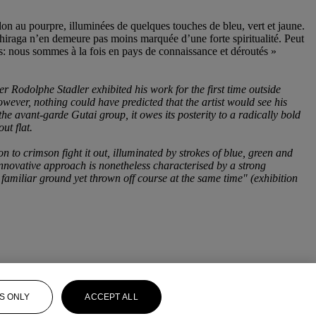
llon au pourpre, illuminées de quelques touches de bleu, vert et jaune.
Shiraga n’en demeure pas moins marquée d’une forte spiritualité. Peut
és: nous sommes à la fois en pays de connaissance et déroutés »
ler Rodolphe Stadler exhibited his work for the first time outside
owever, nothing could have predicted that the artist would see his
e avant-garde Gutai group, it owes its posterity to a radically bold
ut flat.
 to crimson fight it out, illuminated by strokes of blue, green and
 innovative approach is nonetheless characterised by a strong
n familiar ground yet thrown off course at the same time" (exhibition
S ONLY
ACCEPT ALL