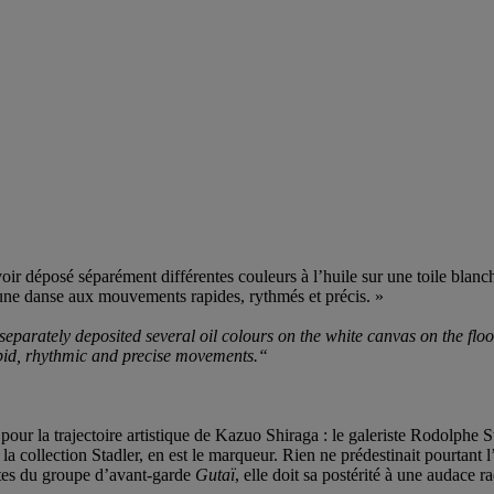
voir déposé séparément différentes couleurs à l’huile sur une toile blanch
une danse aux mouvements rapides, rythmés et précis. »
g separately deposited several oil colours on the white canvas on the floo
apid, rhythmic and precise movements.“
our la trajectoire artistique de Kazuo Shiraga : le galeriste Rodolphe St
 la collection Stadler, en est le marqueur. Rien ne prédestinait pourtant 
eptes du groupe d’avant-garde
Gutaï
, elle doit sa postérité à une audace 