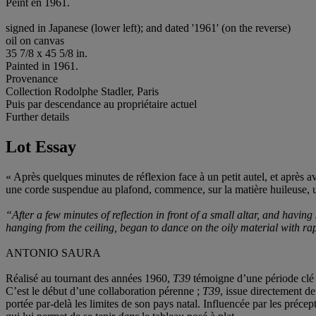
Peint en 1961.
signed in Japanese (lower left); and dated '1961' (on the reverse)
oil on canvas
35 7/8 x 45 5/8 in.
Painted in 1961.
Provenance
Collection Rodolphe Stadler, Paris
Puis par descendance au propriétaire actuel
Further details
Lot Essay
« Après quelques minutes de réflexion face à un petit autel, et après a
une corde suspendue au plafond, commence, sur la matière huileuse, 
“After a few minutes of reflection in front of a small altar, and havin
hanging from the ceiling, began to dance on the oily material with r
ANTONIO SAURA
Réalisé au tournant des années 1960,
T39
témoigne d’une période clé p
C’est le début d’une collaboration pérenne ;
T39
, issue directement de
portée par-delà les limites de son pays natal. Influencée par les préc