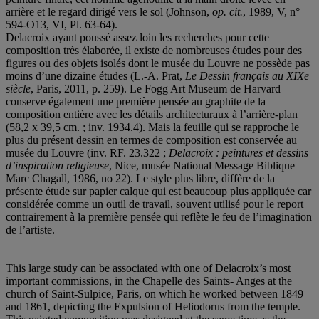
arrière et le regard dirigé vers le sol (Johnson,
op. cit.
, 1989, V, n°
594-O13, VI, Pl. 63-64).
Delacroix ayant poussé assez loin les recherches pour cette
composition très élaborée, il existe de nombreuses études pour des
figures ou des objets isolés dont le musée du Louvre ne possède pas
moins d’une dizaine études (L.-A. Prat,
Le Dessin français au XIX
e
siècle
, Paris, 2011, p. 259). Le Fogg Art Museum de Harvard
conserve également une première pensée au graphite de la
composition entière avec les détails architecturaux à l’arrière-plan
(58,2 x 39,5 cm. ; inv. 1934.4). Mais la feuille qui se rapproche le
plus du présent dessin en termes de composition est conservée au
musée du Louvre (inv. RF. 23.322 ;
Delacroix : peintures et dessins
d’inspiration religieuse
, Nice, musée National Message Biblique
Marc Chagall, 1986, no 22). Le style plus libre, diffère de la
présente étude sur papier calque qui est beaucoup plus appliquée car
considérée comme un outil de travail, souvent utilisé pour le report
contrairement à la première pensée qui reflète le feu de l’imagination
de l’artiste.
This large study can be associated with one of Delacroix’s most
important commissions, in the Chapelle des Saints- Anges at the
church of Saint-Sulpice, Paris, on which he worked between 1849
and 1861, depicting the Expulsion of Heliodorus from the temple.