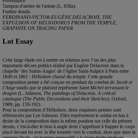
Provenance
Tampon d'atelier de l'artiste (L. 838a).
Further details
FERDINAND-VICTOR-EUGÈNE DELACROIX, THE
EXPULSION OF HELIODORUS FROM THE TEMPLE,
GRAPHITE ON TRACING PAPER
Lot Essay
Cette large étude est à mettre en relation avec l’un des plus
importants décors publics réalisé par Eugène Delacroix dans la
chapelle ‘des Saints-Anges’ de l’église Saint-Sulpice à Paris entre
1849 et 1861 :
Héliodore chassé du temple
. Cette grande
composition peinte a été conçue en pendant du
combat de Jacob et
l’Ange
tandis que le plafond représente
Saint Michel terrassant le
dragon
(L. Johnson,
The paintings of Delacroix. A critical
catalogue (The Public Decorations and their Sketches)
, Oxford,
1989, pp. 159-192)
.
Pour la composition d’Héliodore, deux esquisses peintes sont
référencées par Lee Johnson. Elles représentent le soldat en bas à
droite de la composition dans la même position sur celle du présent
dessin, c’est-à-dire le bras à angle droit s’apprêtant à frapper le corps
placé devant lui avec la tête tournée vers le combat, alors que dans la
peinture finale, cet homme agenouillé a la main droite levée en