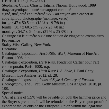
HERB RITTS (1952-2002)
Stephanie, Cindy, Christy, Tatjana, Naomi, Hollywood, 1989
tirage argentique, monté sur support cartonné
signé, titré, daté et numéroté '6/25' au crayon avec cachet de
copyright du photographe (montage, verso)
image : 47 x 50.5 cm. (18 ½ x 19 7/8 in.)
feuille : 50.7 x 60.5 cm. (20 x 23 7/8 in.)
montage : 54.7 x 64.5 cm. (21 ½ x 25 3/8 in.)
Ce tirage est le numéro six d'une édition de vingt-cinq exemplaires.
Provenance
Staley-Wise Gallery, New York.
Literature
Catalogue d’exposition,
Herb Ritts: Work,
Museum of Fine Art,
Boston, 1996, n.p.
Catalogue d'exposition,
Herb Ritts
, Fondation Cartier pour l’art
contemporain, Paris, 1999, n.p.
Catalogue d'exposition,
Herb Ritts: L.A. Style
, J. Paul Getty
Museum, Los Angeles, 2012, pl. 28.
Catalogue d’exposition,
Icons of Style A Century of Fashion
Photography
, The J. Paul Getty Museum, Los Angeles, 2018, pl.
188.
Special notice
VAT at a rate of 5.5% will be payable on both the hammer price and
the Buyer’s premium. It will be refunded to the Buyer upon proof of
export of the lot outside the European Union within the legal time