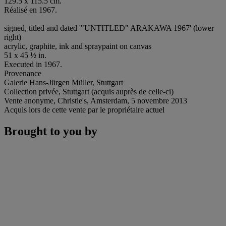
129.5 x 115.5 cm.
Réalisé en 1967.
signed, titled and dated '"UNTITLED" ARAKAWA 1967' (lower
right)
acrylic, graphite, ink and spraypaint on canvas
51 x 45 ½ in.
Executed in 1967.
Provenance
Galerie Hans-Jürgen Müller, Stuttgart
Collection privée, Stuttgart (acquis auprès de celle-ci)
Vente anonyme, Christie's, Amsterdam, 5 novembre 2013
Acquis lors de cette vente par le propriétaire actuel
Brought to you by