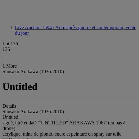
Live Auction 15945
Art d'après-guerre et contemporain, vente
du jour
Lot 136
136
1 More
Shusaku Arakawa (1936-2010)
Untitled
Details
Shusaku Arakawa (1936-2010)
Untitled
signé, titré et daté '"UNTITLED" ARAKAWA 1967' (en bas à
droite)
acrylique, mine de plomb, encre et peinture en spray sur toile