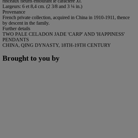
rinceaux fleuris entourant le caractère
Xi
.
Largeurs: 6 et 8,4 cm. (2 3/8 and 3 ¼ in.)
Provenance
French private collection, acquired in China in 1910-1911, thence
by descent in the family.
Further details
TWO PALE CELADON JADE 'CARP' AND 'HAPPINESS'
PENDANTS
CHINA, QING DYNASTY, 18TH-19TH CENTURY
Brought to you by