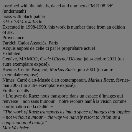
inscribed with the initials, dated and numbered 'M.R 98 3/6'
(underneath)
brass with black patina
3 ½ x 38 ¼ x 4 3/8 in.
Executed in 1998-1999, this work is number three from an edition
of six.
Provenance
Farideh Cadot Associés, Paris
Acquis auprès de celle-ci par le propriétaire actuel
Exhibited
Genève, MAMCO,
Cycle l'Eternel Détour,
juin-octobre 2011 (un
autre exemplaire exposé).
Bienne, Centre Pasquart,
Markus Raetz,
juin 2001 (un autre
exemplaire exposé).
Nîmes, Carré d'art-Musée d'art contemporain,
Markus Raetz,
février-
mai 2006 (un autre exemplaire exposé).
Further details
« L’œuvre de Raetz nous transporte dans un espace d’images qui
renverse – non sans humour – notre recours naïf à la vision comme
confirmation de la réalité. »
“The work of Raetz transports us into a space of images that topples
– not without humour – the way we naively resort to vision as a
confirmation of reality.”
Max Wechsler