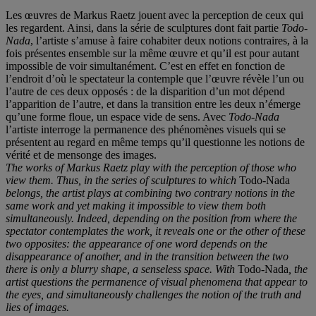
Les œuvres de Markus Raetz jouent avec la perception de ceux qui
les regardent. Ainsi, dans la série de sculptures dont fait partie
Todo-
Nada
, l’artiste s’amuse à faire cohabiter deux notions contraires, à la
fois présentes ensemble sur la même œuvre et qu’il est pour autant
impossible de voir simultanément. C’est en effet en fonction de
l’endroit d’où le spectateur la contemple que l’œuvre révèle l’un ou
l’autre de ces deux opposés : de la disparition d’un mot dépend
l’apparition de l’autre, et dans la transition entre les deux n’émerge
qu’une forme floue, un espace vide de sens. Avec
Todo-Nada
l’artiste interroge la permanence des phénomènes visuels qui se
présentent au regard en même temps qu’il questionne les notions de
vérité et de mensonge des images.
The works of Markus Raetz play with the perception of those who
view them. Thus, in the series of sculptures to which
Todo-Nada
belongs, the artist plays at combining two contrary notions in the
same work and yet making it impossible to view them both
simultaneously. Indeed, depending on the position from where the
spectator contemplates the work, it reveals one or the other of these
two opposites: the appearance of one word depends on the
disappearance of another, and in the transition between the two
there is only a blurry shape, a senseless space. With
Todo-Nada
, the
artist questions the permanence of visual phenomena that appear to
the eyes, and simultaneously challenges the notion of the truth and
lies of images.