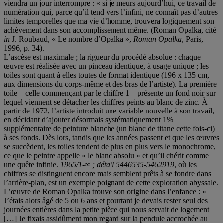
viendra un jour interrompre : « si je meurs aujourd’hui, ce travail de
numération qui, parce qu’il tend vers l’infini, ne connaît pas d’autres
limites temporelles que ma vie d’homme, trouvera logiquement son
achèvement dans son accomplissement même. (Roman Opalka, cité
in
J. Roubaud, « Le nombre d’Opalka »,
Roman Opalka
, Paris,
1996, p. 34).
L’ascèse est maximale ; la rigueur du procédé absolue : chaque
œuvre est réalisée avec un pinceau identique, à usage unique ; les
toiles sont quant à elles toutes de format identique (196 x 135 cm,
aux dimensions du corps-même et des bras de l’artiste). La première
toile – celle commençant par le chiffre 1 – présente un fond noir sur
lequel viennent se détacher les chiffres peints au blanc de zinc. À
partir de 1972, l’artiste introduit une variable nouvelle à son travail,
en décidant d’ajouter désormais systématiquement 1%
supplémentaire de peinture blanche (un blanc de titane cette fois-ci)
à ses fonds. Dès lors, tandis que les années passent et que les œuvres
se succèdent, les toiles tendent de plus en plus vers le monochrome,
ce que le peintre appelle « le blanc absolu » et qu’il chérit comme
une quête infinie.
1965/1-∞ ; détail 5446535-5462919
, où les
chiffres se distinguent encore mais semblent prêts à se fondre dans
l’arrière-plan, est un exemple poignant de cette exploration abyssale.
L’œuvre de Roman Opalka trouve son origine dans l’enfance : «
J’étais alors âgé de 5 ou 6 ans et pourtant je devais rester seul des
journées entières dans la petite pièce qui nous servait de logement
[…] Je fixais assidûment mon regard sur la pendule accrochée au