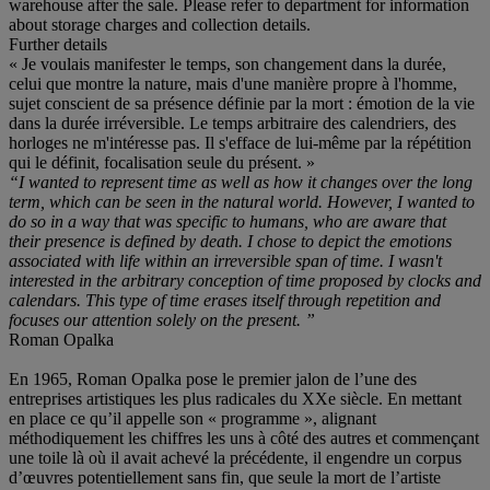
warehouse after the sale. Please refer to department for information
about storage charges and collection details.
Further details
« Je voulais manifester le temps, son changement dans la durée,
celui que montre la nature, mais d'une manière propre à l'homme,
sujet conscient de sa présence définie par la mort : émotion de la vie
dans la durée irréversible. Le temps arbitraire des calendriers, des
horloges ne m'intéresse pas. Il s'efface de lui-même par la répétition
qui le définit, focalisation seule du présent. »
“I wanted to represent time as well as how it changes over the long
term, which can be seen in the natural world. However, I wanted to
do so in a way that was specific to humans, who are aware that
their presence is defined by death. I chose to depict the emotions
associated with life within an irreversible span of time. I wasn't
interested in the arbitrary conception of time proposed by clocks and
calendars. This type of time erases itself through repetition and
focuses our attention solely on the present. ”
Roman Opalka
En 1965, Roman Opalka pose le premier jalon de l’une des
entreprises artistiques les plus radicales du XXe siècle. En mettant
en place ce qu’il appelle son « programme », alignant
méthodiquement les chiffres les uns à côté des autres et commençant
une toile là où il avait achevé la précédente, il engendre un corpus
d’œuvres potentiellement sans fin, que seule la mort de l’artiste