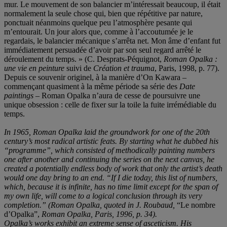
mur. Le mouvement de son balancier m’intéressait beaucoup, il était
normalement la seule chose qui, bien que répétitive par nature,
ponctuait néanmoins quelque peu l’atmosphère pesante qui
m’entourait. Un jour alors que, comme à l’accoutumée je le
regardais, le balancier mécanique s’arrêta net. Mon âme d’enfant fut
immédiatement persuadée d’avoir par son seul regard arrêté le
déroulement du temps. » (C. Desprats-Péquignot,
Roman Opalka :
une vie en peinture
suivi de
Création et trauma
, Paris, 1998, p. 77).
Depuis ce souvenir originel, à la manière d’On Kawara –
commençant quasiment à la même période sa série des
Date
paintings
– Roman Opalka n’aura de cesse de poursuivre une
unique obsession : celle de fixer sur la toile la fuite irrémédiable du
temps.
In 1965, Roman Opalka laid the groundwork for one of the 20th
century’s most radical artistic feats. By starting what he dubbed his
“programme”, which consisted of methodically painting numbers
one after another and continuing the series on the next canvas, he
created a potentially endless body of work that only the artist’s death
would one day bring to an end. “If I die today, this list of numbers,
which, because it is infinite, has no time limit except for the span of
my own life, will come to a logical conclusion through its very
completion.” (Roman Opalka, quoted in J. Roubaud,
“Le nombre
d’Opalka”,
Roman Opalka, Paris, 1996, p. 34).
Opalka’s works exhibit an extreme sense of asceticism. His