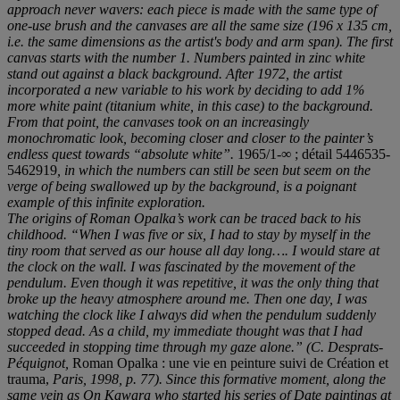
approach never wavers: each piece is made with the same type of
one-use brush and the canvases are all the same size (196 x 135 cm,
i.e. the same dimensions as the artist's body and arm span). The first
canvas starts with the number 1. Numbers painted in zinc white
stand out against a black background. After 1972, the artist
incorporated a new variable to his work by deciding to add 1%
more white paint (titanium white, in this case) to the background.
From that point, the canvases took on an increasingly
monochromatic look, becoming closer and closer to the painter’s
endless quest towards “absolute white”.
1965/1-∞ ; détail 5446535-
5462919
, in which the numbers can still be seen but seem on the
verge of being swallowed up by the background, is a poignant
example of this infinite exploration.
The origins of Roman Opalka’s work can be traced back to his
childhood. “When I was five or six, I had to stay by myself in the
tiny room that served as our house all day long…. I would stare at
the clock on the wall. I was fascinated by the movement of the
pendulum. Even though it was repetitive, it was the only thing that
broke up the heavy atmosphere around me. Then one day, I was
watching the clock like I always did when the pendulum suddenly
stopped dead. As a child, my immediate thought was that I had
succeeded in stopping time through my gaze alone.” (C. Desprats-
Péquignot,
Roman Opalka : une vie en peinture suivi de Création et
trauma,
Paris, 1998, p. 77). Since this formative moment, along the
same vein as On Kawara who started his series of Date paintings at