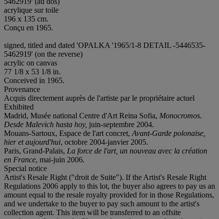
5462919' (au dos)
acrylique sur toile
196 x 135 cm.
Conçu en 1965.
signed, titled and dated 'OPALKA '1965/1-8 DETAIL -5446535-
5462919' (on the reverse)
acrylic on canvas
77 1/8 x 53 1/8 in.
Conceived in 1965.
Provenance
Acquis directement auprès de l'artiste par le propriétaire actuel
Exhibited
Madrid, Musée national Centre d'Art Reina Sofia,
Monocromos.
Desde Malevich hasta hoy,
juin-septembre 2004.
Mouans-Sartoux, Espace de l'art concret,
Avant-Garde polonaise,
hier et aujourd'hui
, octobre 2004-janvier 2005.
Paris, Grand-Palais,
La force de l'art, un nouveau avec la création
en France
, mai-juin 2006.
Special notice
Artist's Resale Right ("droit de Suite"). If the Artist's Resale Right
Regulations 2006 apply to this lot, the buyer also agrees to pay us an
amount equal to the resale royalty provided for in those Regulations,
and we undertake to the buyer to pay such amount to the artist's
collection agent. This item will be transferred to an offsite