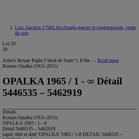
Live Auction 17582
Art d'après-guerre et contemporain, vente
du soir
Lot 20
20
Artist's Resale Right ("droit de Suite"). If the …
Read more
Roman Opalka (1931-2011)
OPALKA 1965 / 1 - ∞ Détail
5446535 – 5462919
Details
Roman Opalka (1931-2011)
OPALKA 1965 / 1 - 8
Détail 5446535 – 5462919
signé, titré et daté 'OPALKA '1965 / 1-8 DETAIL 5446535 –