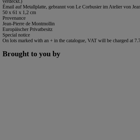
verdeckt.)
Émail auf Metallplatte, gebrannt von Le Corbusier im Atelier von Jea
50 x 61 x 1,2 cm
Provenance
Jean-Pierre de Montmollin
Europäischer Privatbesitz
Special notice
On lots marked with an + in the catalogue, VAT will be charged at 7
Brought to you by