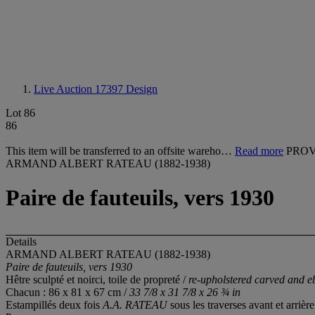
Live Auction 17397
Design
Lot 86
86
This item will be transferred to an offsite wareho…
Read more
PROV
ARMAND ALBERT RATEAU (1882-1938)
Paire de fauteuils, vers 1930
Details
ARMAND ALBERT RATEAU (1882-1938)
Paire de fauteuils, vers 1930
Hêtre sculpté et noirci, toile de propreté /
re-upholstered carved and 
Chacun : 86 x 81 x 67 cm /
33 7/8 x 31 7/8 x 26 ¾ in
Estampillés deux fois
A.A. RATEAU
sous les traverses avant et arriè