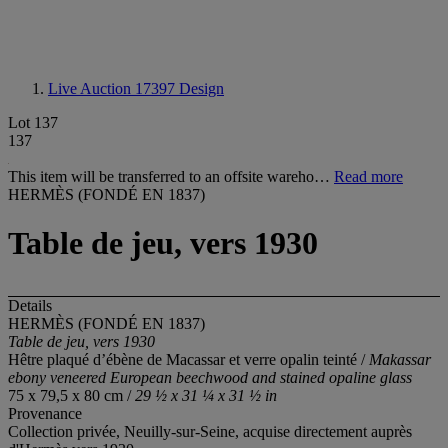
Live Auction 17397
Design
Lot 137
137
This item will be transferred to an offsite wareho…
Read more
HERMÈS (FONDÉ EN 1837)
Table de jeu, vers 1930
Details
HERMÈS (FONDÉ EN 1837)
Table de jeu, vers 1930
Hêtre plaqué d’ébène de Macassar et verre opalin teinté /
Makassar
ebony veneered European beechwood and stained opaline glass
75 x 79,5 x 80 cm /
29 ½ x 31 ¼ x 31 ½ in
Provenance
Collection privée, Neuilly-sur-Seine, acquise directement auprès