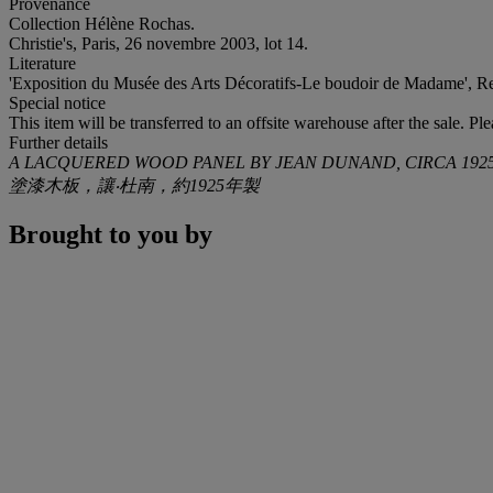
Provenance
Collection Hélène Rochas.
Christie's, Paris, 26 novembre 2003, lot 14.
Literature
'Exposition du Musée des Arts Décoratifs-Le boudoir de Madame', 
Special notice
This item will be transferred to an offsite warehouse after the sale. Pl
Further details
A LACQUERED WOOD PANEL BY JEAN DUNAND, CIRCA 192
塗漆木板，讓‧杜南，約1925年製
Brought to you by