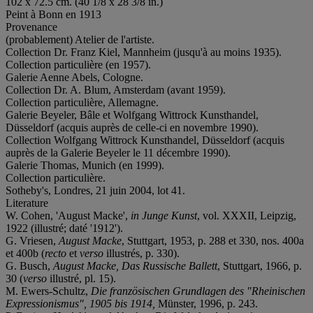
102 x 72.5 cm. (40 1/8 x 28 3/8 in.)
Peint à Bonn en 1913
Provenance
(probablement) Atelier de l'artiste.
Collection Dr. Franz Kiel, Mannheim (jusqu'à au moins 1935).
Collection particulière (en 1957).
Galerie Aenne Abels, Cologne.
Collection Dr. A. Blum, Amsterdam (avant 1959).
Collection particulière, Allemagne.
Galerie Beyeler, Bâle et Wolfgang Wittrock Kunsthandel,
Düsseldorf (acquis auprès de celle-ci en novembre 1990).
Collection Wolfgang Wittrock Kunsthandel, Düsseldorf (acquis
auprès de la Galerie Beyeler le 11 décembre 1990).
Galerie Thomas, Munich (en 1999).
Collection particulière.
Sotheby's, Londres, 21 juin 2004, lot 41.
Literature
W. Cohen, 'August Macke',
in Junge Kunst
, vol. XXXII, Leipzig,
1922 (illustré; daté '1912').
G. Vriesen,
August Macke
, Stuttgart, 1953, p. 288 et 330, nos. 400a
et 400b (
recto
et
verso
illustrés, p. 330).
G. Busch,
August Macke, Das Russische Ballett
, Stuttgart, 1966, p.
30 (
verso
illustré, pl. 15).
M. Ewers-Schultz,
Die französischen Grundlagen des "Rheinischen
Expressionismus", 1905 bis 1914,
Münster, 1996, p. 243.