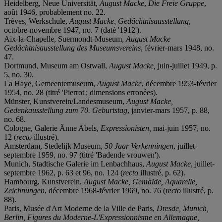
Heidelberg, Neue Universität,
August Macke
,
Die Freie Gruppe
,
août 1946, probablement no. 22.
Trèves, Werkschule,
August Macke, Gedächtnisausstellung
,
octobre-novembre 1947, no. 7 (daté '1912').
Aix-la-Chapelle, Suermondt-Museum,
August Macke
Gedächtnisausstellung des Museumsvereins
, février-mars 1948, no.
47.
Dortmund, Museum am Ostwall,
August Macke,
juin-juillet 1949, p.
5, no. 30.
La Haye, Gemeentemuseum,
August Macke
, décembre 1953-février
1954, no. 28 (titré 'Pierrot'; dimensions erronées).
Münster, Kunstverein/Landesmuseum,
August Macke,
Gedenkausstellung zum 70. Geburtstag
, janvier-mars 1957, p. 88,
no. 68.
Cologne, Galerie Änne Abels,
Expressionisten,
mai-juin 1957, no.
12 (
recto
illustré).
Amsterdam, Stedelijk Museum,
50 Jaar Verkenningen
, juillet-
septembre 1959, no. 97 (titré 'Badende vrouwen').
Munich, Stadtische Galerie im Lenbachhaus,
August Macke
, juillet-
septembre 1962, p. 63 et 96, no. 124 (
recto
illustré, p. 62).
Hambourg, Kunstverein,
August Macke, Gemälde, Aquarelle,
Zeichnungen
, décembre 1968-février 1969, no. 76 (
recto
illustré, p.
88).
Paris, Musée d'Art Moderne de la Ville de Paris,
Dresde, Munich,
Berlin, Figures du Moderne-L'Expressionnisme en Allemagne,