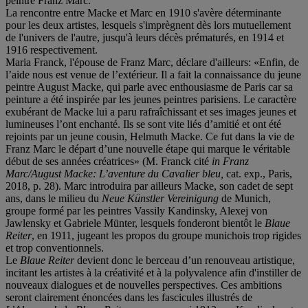
peintre Franz Marc.
La rencontre entre Macke et Marc en 1910 s'avère déterminante
pour les deux artistes, lesquels s'imprègnent dès lors mutuellement
de l'univers de l'autre, jusqu'à leurs décès prématurés, en 1914 et
1916 respectivement.
Maria Franck, l'épouse de Franz Marc, déclare d'ailleurs: «Enfin, de
l’aide nous est venue de l’extérieur. Il a fait la connaissance du jeune
peintre August Macke, qui parle avec enthousiasme de Paris car sa
peinture a été inspirée par les jeunes peintres parisiens. Le caractère
exubérant de Macke lui a paru rafraîchissant et ses images jeunes et
lumineuses l’ont enchanté. Ils se sont vite liés d’amitié et ont été
rejoints par un jeune cousin, Helmuth Macke. Ce fut dans la vie de
Franz Marc le départ d’une nouvelle étape qui marque le véritable
début de ses années créatrices» (M. Franck cité
in Franz
Marc/August Macke: L
’
aventure du Cavalier bleu,
cat. exp., Paris,
2018, p. 28). Marc introduira par ailleurs Macke, son cadet de sept
ans, dans le milieu du
Neue Kü
nstler Vereinigung
de Munich,
groupe formé par les peintres Vassily Kandinsky, Alexej von
Jawlensky et Gabriele Münter, lesquels fonderont bientôt le
Blaue
Reiter
, en 1911, jugeant les propos du groupe munichois trop rigides
et trop conventionnels.
Le
Blaue Reiter
devient donc le berceau d’un renouveau artistique,
incitant les artistes à la créativité et à la polyvalence afin d'instiller de
nouveaux dialogues et de nouvelles perspectives. Ces ambitions
seront clairement énoncées dans les fascicules illustrés de