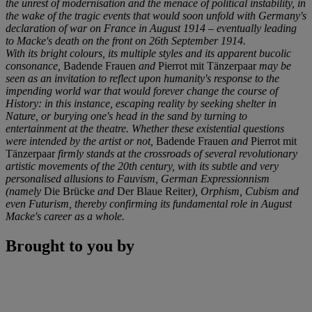
the unrest of modernisation and the menace of political instability, in
the wake of the tragic events that would soon unfold with Germany's
declaration of war on France in August 1914 – eventually leading
to Macke's death on the front on 26
th
September 1914.
With its bright colours, its multiple styles and its apparent bucolic
consonance,
Badende Frauen
and
Pierrot mit Tänzerpaar
may be
seen as an invitation to reflect upon humanity's response to the
impending world war that would forever change the course of
History: in this instance, escaping reality by seeking shelter in
Nature, or burying one's head in the sand by turning to
entertainment at the theatre. Whether these existential questions
were intended by the artist or not,
Badende Frauen
and
Pierrot mit
Tänzerpaar
firmly stands at the crossroads of several revolutionary
artistic movements of the 20
th
century, with its subtle and very
personalised allusions to Fauvism, German Expressionnism
(namely
Die Brücke
and
Der Blaue Reiter
), Orphism, Cubism and
even Futurism, thereby confirming its fundamental role in August
Macke's career as a whole.
Brought to you by