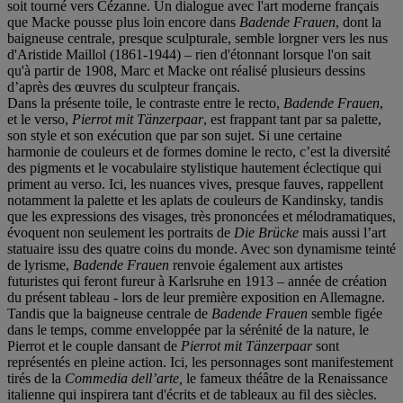
soit tourné vers Cézanne. Un dialogue avec l'art moderne français
que Macke pousse plus loin encore dans
Badende Frauen
, dont la
baigneuse centrale, presque sculpturale, semble lorgner vers les nus
d'Aristide Maillol (1861-1944) – rien d'étonnant lorsque l'on sait
qu'à partir de 1908, Marc et Macke ont réalisé plusieurs dessins
d’après des œuvres du sculpteur français.
Dans la présente toile, le contraste entre le recto,
Badende Frauen
,
et le verso,
Pierrot mit Tä
nzerpaar
, est frappant tant par sa palette,
son style et son exécution que par son sujet. Si une certaine
harmonie de couleurs et de formes domine le recto, c’est la diversité
des pigments et le vocabulaire stylistique hautement éclectique qui
priment au verso. Ici, les nuances vives, presque fauves, rappellent
notamment la palette et les aplats de couleurs de Kandinsky, tandis
que les expressions des visages, très prononcées et mélodramatiques,
évoquent non seulement les portraits de
Die
Brü
cke
mais aussi l’art
statuaire issu des quatre coins du monde. Avec son dynamisme teinté
de lyrisme,
Badende Frauen
renvoie également aux artistes
futuristes qui feront fureur à Karlsruhe en 1913 – année de création
du présent tableau - lors de leur première exposition en Allemagne.
Tandis que la baigneuse centrale de
Badende Frauen
semble figée
dans le temps, comme enveloppée par la sérénité de la nature, le
Pierrot et le couple dansant de
Pierrot mit Tä
nzerpaar
sont
représentés en pleine action. Ici, les personnages sont manifestement
tirés de la
Commedia dell
’
arte,
le fameux théâtre de la Renaissance
italienne qui inspirera tant d'écrits et de tableaux au fil des siècles.