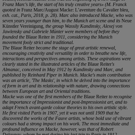
Franz Marc's life, the start of his truly creative years» (M. Franck
quoted in
Franz Marc/August Macke: L’aventure du Cavalier bleu
,
exh. cat., Paris, 2018, p. 28). Marc also introduced Macke, who was
seven years younger than him, to the Munich art scene and its
Neue
Künstler Vereinigung
, the group Wassily Kandinsky, Alexej von
Jawlensky and Gabriele Münter were members of before they
founded the
Blaue Reiter
in 1911, considering the Munich
movement fooly strict and traditional.
The
Blaue Reiter
became the stage of great artistic renewal,
encouraging creativity and versatility in order to breathe new life,
interactions and perspectives among artists. These aspirations were
clearly stated in the illustrated articles of the
Blaue Reiter
's
Almanac, conceived in May 1912 by Kandinsky and Marc, and
published by Reinhard Piper in Munich. Macke's main contribution
was an article,
'
The Masks
'
, in which he delved into the importance
of form in art and its relationship with nature, drawing connections
between European art and Oriental traditions.
Macke was one of the first members of the
Blaue Reiter
to recognise
the importance of Impressionist and post-Impressionist art, and to
adapt French avant-garde colour theories to his own artistic style.
He first visited Paris in 1907, yet it was not until 1909 that he
discovered the works of the Fauve artists, whose bold use of vibrant
colours had a strong impact on his work. The most immediate and
profound influence on Macke, however, was that of Robert
Delaunay, whom he met during his last trip to Paris in 1912.