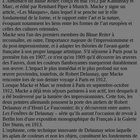
L
’
Almanach
du
Blaue Reiter,
conçu en mai 1912 par Kandinsky et
Marc, et édité par Reinhard Piper à Munich. Macke y signe un
article, «Les Masques», dans lequel il se penche sur le rôle
fondamental de la forme, et le rapport entre l’art et la nature,
évoquant notamment les liens entre les formes de l’art européen et
celles des cultures orientales.
Macke sera l'un des premiers membres du
Blaue Reiter
à
reconnaître, en outre, l'importance majeure de l'impressionnisme et
du post-impressionisme, et à adapter les théories de l'avant-garde
française à son propre langage artistique. S'il séjourne à Paris pour la
première fois en 1907, ce n'est qu'en 1909 qu'il découvre les œuvres
des Fauves, dont les couleurs flamboyantes marqueront durablement
son œuvre. L'impact le plus immédiat et le plus profond sur son
œuvre proviendra, toutefois, de Robert Delaunay, que Macke
rencontre lors de son dernier voyage à Paris en 1912.
Lorsque Macke et Marc se rendent à Paris en septembre-octobre
1912, Macke a déjà trois séjours parisiens à son actif, lors desquels il
a été bouleversé par la lumière des impressionnistes. Cette fois, les
deux peintres allemands poussent la porte des ateliers de Robert
Delaunay et d’Henri Le Fauconnier; ils y découvrent entre autres
Les Fenêtres
de Delaunay – série qu’ils auront l'occasion de revoir à
Berlin lors d'une exposition monographique du Français à la Galerie
Der Sturm, en 1913.
L'orphisme, cette technique innovante de Delaunay selon laquelle
les aplats de couleurs et non les objets, constituent les fondements de