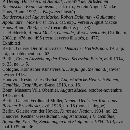
P. Dering,
Harlekin und Akrobat, Die Welt der Artisten im
Rheinischen Expressionismus
, cat. exp., Verein August Macke
Haus, Bonn, 1997, p. 64 (
verso
illustré).
Rendezvous bei August Macke: Robert Delaunay - Guillaume
Apollinaire - Max Ernst, 1913
, cat. exp., Verein August Macke
Haus, Bonn, 2003, p. 137 (
recto
illustré, p. 138).
U. Heiderich,
August Macke, Gemälde, Werkverzeichnis
, Ostfildern,
2008, p. 476, no. 495 (
recto
et
verso
illustrés, p. 477).
Exhibited
Berlin, Galerie Der Sturm,
Erster Deutscher Herbstsalon
, 1913, p.
24, probablement no. 262.
Berlin,
Ersten Ausstellung der Freien Secession Berlin
, avril 1914,
p. 33, no. 145.
Cologne, Kölnischer Kunstverein,
Das junge Rheinland
, janvier-
février 1918.
Hanovre, Kestner-Gesellschaft,
August Macke-Heinrich Nauen,
Gemälde, Graphik
, avril-mai 1918, no. 16.
Bonn, Museum Villa Obernier,
August Macke
, octobre-novembre
1918, no. 4.
Berlin, Galerie Ferdinand Moller,
Neuere Deutscher Kunst aus
Berliner Privatbesitz
, avril 1928, no. 15 (hors catalogue).
Berlin, Galerie von der Heyde,
Kunst der Nation
, 1934, no. 22.
Hanovre, Kestner-Gesellschaft,
August Macke, 147 Gemälde,
Aquarelle, Pastelle, Zeichnungen und Skulpturen
,
1904-1914
, avril-
mai 1935, no. 36.