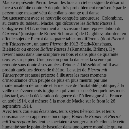
Macke représente Pierrot levant les bras au ciel en signe de désarroi
face à sa défaite contre Arlequin, très probablement représenté par le
personnage masqué vêtu de collants orange qui danse
fougueusement avec sa nouvelle conquête amoureuse, Colombine,
au centre du tableau. Macke, qui découvre les
Ballets Russes
à
Cologne en 1912, notamment à l'occasion d'une représentation du
Carnaval
(musique de Robert Schumann) de Diaghilev, abordera en
effet le sujet de Pierrot dans quatre tableaux différents (dont
Pierrot
mit Tä
nzerpaar
, un autre
Pierrot
de 1913 (Stadt-Kunsthaus,
Bielefeld) ou encore
Ballets Russes I
(Kunsthalle, Brême). Il y
revient aussi dans une sculpture en bois et dans plus de quarante
œuvres sur papier. Une passion pour la danse et la scène qui
remonte sans doute à ses années d'études à Düsseldorf, où il avait
produit quelques décors de théâtre. Le sujet de
Pierrot mit
Tä
nzerpaar
est aussi prétexte à illustrer les rares moments
d’insouciance d’un peuple de plus en plus meurtri par une
modernisation déroutante et la menace de l’instabilité politique, à la
veille des évènements tragiques qui vont se succéder quelques mois
plus tard, avec la déclaration de guerre de l’Allemagne à la France
en août 1914, qui mènera à la mort de Macke sur le front le 26
septembre 1914.
Avec leurs couleurs éclatantes, leurs styles hétéroclites et leurs
consonances en apparence bucolique,
Badende Frauen
et
Pierrot
mit Tä
nzerpaar
invitent le spectateur à songer aux réactions de cette
humanité sur le point de basculer dans une guerre mondiale qui va