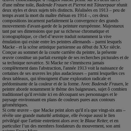
d'une même toile,
Badende Frauen
et
Pierrot mit Tä
nzerpaar
réunit
deux styles et deux sujets très distincts. Réalisées en 1913 – peu de
temps avant la mort du maître rhénan en 1914 –, ces deux
compositions incarnent parfaitement la convergence des grands
mouvements d'avant-garde de la peinture européenne. Majestueux
tant par ses dimensions que par sa richesse chromatique et
iconographique, ce chef-d’œuvre traduit notamment la vive
émulation qui existe entre les peintres allemands – parmi lesquels
Macke - et la scène artistique parisienne au début du XXe siècle.
Conçue au sommet de la courte carrière du peintre, la présente
œuvre constitue un parfait exemple de ses recherches picturales et de
sa technique novatrice. Si Macke ne s'immiscera jamais
complètement dans l'abstraction, l'année 1913 voit la naissance de
certaines de ses œuvres les plus audacieuses – parmi lesquelles ces
deux tableaux, qui témoignent d'une exploration radicale et
prédominante de la couleur et de la forme. Avec
Badende Frauen
, le
peintre aborde notamment le thème des baigneuses, sujet ô combien
traditionnel qu'il revisite ici en découpant ses personnages et le
paysage environnant en plans de couleurs pures aux contours
géométriques.
Si cette œuvre – que Macke peint alors qu'il n'a que vingt-six ans –
révèle une grande maturité artistique, elle évoque aussi le lien
privilégié que l'artiste entretient alors avec le
Blaue Reiter,
et en
particulier l’un des membres fondateurs du mouvement, son ami