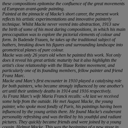
these compositions epitomise the confluence of the great movements
of European avant-garde painting.
Painted at the pinnacle of Macke
’
s short career, the present work
reflects his artistic experimentations and innovative painterly
technique. Whilst Macke never veered into abstraction, 1913 saw
the birth of some of his most daring compositions, in which his main
preoccupation was to explore the pictorial elements of colour and
form. In
Badende Frauen
, he takes up the traditional subject of
bathers, breaking down his figures and surrounding landscape into
geometrical planes of pure colour.
Macke was only 26 years old when he painted this work. Not only
does it reveal his great artistic maturity but it also highlights the
artist's close relationship with the
Blaue Reiter
movement, and
particularly one of its founding members, fellow painter and friend
Franz Marc.
Macke and Marc's first encounter in 1910 played a catalysing role
for both painters, who became strongly influenced by one another's
art until their untimely deaths in 1914 and 1916 respectively.
As Franz Marc's wife Maria Franck recalls: «At last we received
some help from the outside. He met August Macke, the young
painter, who spoke most fondly of Paris, his paintings having been
influenced by the young artists there. He found Macke's exuberant
personality refreshing and was thrilled by his youthful and radiant
pictures. They quickly became friends and were joined by a young
cousin, Helmut Macke. This was the beginning of a new stage in