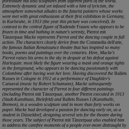
portraiture but also sculptures from different parts of the world.
Extremely dynamic and yet infused with a hint of lyricism, the
atmosphere somewhat alludes to the futurist painters whose works
were met with great enthusiasm at their first exhibition in Germany,
in Karlsruhe, in 1913 (the year this picture was conceived). In
contrast to the central figure of
Badende Frauen
who appears to be
frozen in time and bathing in nature's serenity,
Pierrot mit
Tänzerpaar
Macke represents Pierrot and the dancing couple in full
action. The characters clearly derive from the
Commedia dell'arte
,
the famous Italian Renaissance theatre that has inspired so many
books, poems and paintings over the centuries. Here, Macke's
Pierrot raises his arms to the sky in despair at his defeat against
Harlequin: most likely the figure wearing a mask and orange tights
in the foreground, who appears to be dancing passionately with
Colombine after having won her love. Having discovered the
Ballets
Russes
in Cologne in 1912 at a performance of Diaghilev's
Carnaval
(music by Robert Schumann), Macke subsequently
represented the character of Pierrot in four different paintings
(including
Pierrot mit Tänzerpaar
, another
Pierrot
executed in 1913
(Stadt-Kunsthaus, Bielefeld) and
Ballets Russes I
(Kunsthalle,
Bremen), in a wooden sculpture and in more than forty works on
paper. Macke had developed a passion for dancing early on, as a
student in Düsseldorf, designing several sets for the theatre during
those years. The subject of
Pierrot mit Tänzerpaar
also enabled him
to address the carefree moments of a people ever-more distraught by