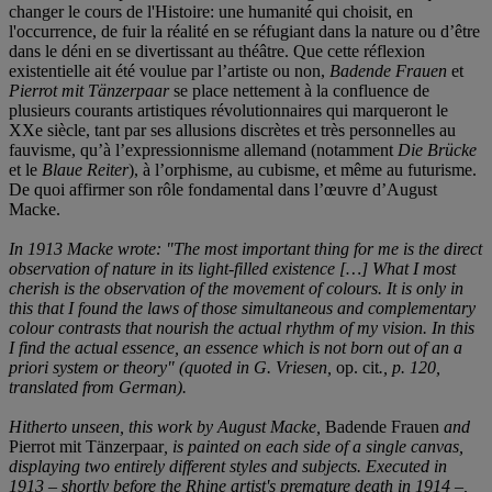
changer le cours de l'Histoire: une humanité qui choisit, en
l'occurrence, de fuir la réalité en se réfugiant dans la nature ou d’être
dans le déni en se divertissant au théâtre. Que cette réflexion
existentielle ait été voulue par l’artiste ou non,
Badende Frauen
et
Pierrot mit Tä
nzerpaar
se place nettement à la confluence de
plusieurs courants artistiques révolutionnaires qui marqueront le
XXe siècle, tant par ses allusions discrètes et très personnelles au
fauvisme, qu’à l’expressionnisme allemand (notamment
Die Brü
cke
et le
Blaue Reiter
), à l’orphisme, au cubisme, et même au futurisme.
De quoi affirmer son rôle fondamental dans l’œuvre d’August
Macke.
In 1913 Macke wrote: "The most important thing for me is the direct
observation of nature in its light-filled existence […] What I most
cherish is the observation of the movement of colours. It is only in
this that I found the laws of those simultaneous and complementary
colour contrasts that nourish the actual rhythm of my vision. In this
I find the actual essence, an essence which is not born out of an a
priori system or theory" (quoted in G. Vriesen,
op. cit
., p. 120,
translated from German).
Hitherto unseen, this work by August Macke,
Badende Frauen
and
Pierrot mit Tänzerpaar
, is painted on each side of a single canvas,
displaying two entirely different styles and subjects. Executed in
1913 – shortly before the Rhine artist's premature death in 1914 –,