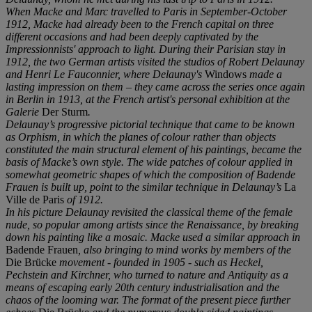
When Macke and Marc travelled to Paris in September-October
1912, Macke had already been to the French capital on three
different occasions and had been deeply captivated by the
Impressionnists' approach to light. During their Parisian stay in
1912, the two German artists visited the studios of Robert Delaunay
and Henri Le Fauconnier, where Delaunay's
Windows
made a
lasting impression on them – they came across the series once again
in Berlin in 1913, at the French artist's personal exhibition at the
Galerie
Der Sturm
.
Delaunay
’
s progressive pictorial technique that came to be known
as Orphism, in which the planes of colour rather than objects
constituted the main structural element of his paintings, became the
basis of Macke
’
s own style. The wide patches of colour applied in
somewhat geometric shapes of which the composition of Badende
Frauen is built up, point to the similar technique in Delaunay
’
s
La
Ville de Paris
of 1912.
In his picture Delaunay revisited the classical theme of the female
nude, so popular among artists since the Renaissance, by breaking
down his painting like a mosaic. Macke used a similar approach in
Badende Frauen
, also bringing to mind works by members of the
Die Brücke
movement - founded in 1905 - such as Heckel,
Pechstein and Kirchner, who turned to nature and Antiquity as a
means of escaping early 20
th
century industrialisation and the
chaos of the looming war. The format of the present piece further