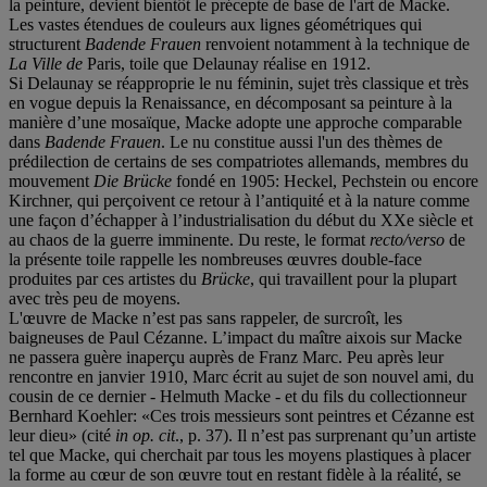
la peinture, devient bientôt le précepte de base de l'art de Macke.
Les vastes étendues de couleurs aux lignes géométriques qui
structurent
Badende Frauen
renvoient notamment à la technique de
La Ville de
Paris, toile que Delaunay réalise en 1912.
Si Delaunay se réapproprie le nu féminin, sujet très classique et très
en vogue depuis la Renaissance, en décomposant sa peinture à la
manière d’une mosaïque, Macke adopte une approche comparable
dans
Badende Frauen
. Le nu constitue aussi l'un des thèmes de
prédilection de certains de ses compatriotes allemands, membres du
mouvement
Die Brü
cke
fondé en 1905: Heckel, Pechstein ou encore
Kirchner, qui perçoivent ce retour à l’antiquité et à la nature comme
une façon d’échapper à l’industrialisation du début du XXe siècle et
au chaos de la guerre imminente. Du reste, le format
recto/verso
de
la présente toile rappelle les nombreuses œuvres double-face
produites par ces artistes du
Brü
cke
, qui travaillent pour la plupart
avec très peu de moyens.
L'œuvre de Macke n’est pas sans rappeler, de surcroît, les
baigneuses de Paul Cézanne. L’impact du maître aixois sur Macke
ne passera guère inaperçu auprès de Franz Marc. Peu après leur
rencontre en janvier 1910, Marc écrit au sujet de son nouvel ami, du
cousin de ce dernier - Helmuth Macke - et du fils du collectionneur
Bernhard Koehler: «Ces trois messieurs sont peintres et Cézanne est
leur dieu» (cité
in op. cit
., p. 37). Il n’est pas surprenant qu’un artiste
tel que Macke, qui cherchait par tous les moyens plastiques à placer
la forme au cœur de son œuvre tout en restant fidèle à la réalité, se