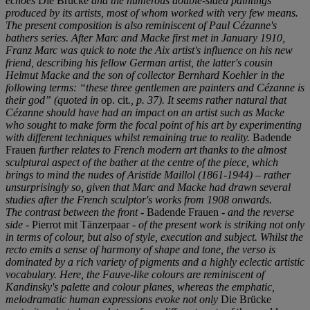
echoes
Die Brücke
and the numerous double-sided paintings
produced by its artists, most of whom worked with very few means.
The present composition is also reminiscent of Paul Cézanne's
bathers series. After Marc and Macke first met in January 1910,
Franz Marc was quick to note the Aix artist's influence on his new
friend, describing his fellow German artist, the latter's cousin
Helmut Macke and the son of collector
Bernhard Koehler in the
following terms: “
these three gentlemen are painters and Cézanne is
their god” (quoted in
op. cit
., p. 37). It seems rather natural that
Cézanne should have had an impact on an artist such as Macke
who sought to make form the focal point of his art by experimenting
with different techniques whilst remaining true to reality.
Badende
Frauen
further relates to French modern art thanks to the almost
sculptural aspect of the bather at the centre of the piece, which
brings to mind the nudes of Aristide Maillol (1861-1944) – rather
unsurprisingly so, given that Marc and Macke had drawn several
studies after the French sculptor's works from 1908 onwards.
The contrast between the front -
Badende Frauen
- and the reverse
side -
Pierrot mit Tänzerpaar
- of the present work is striking not only
in terms of colour, but also of style, execution and subject. Whilst the
recto emits a sense of harmony of shape and tone, the verso is
dominated by a rich variety of pigments and a highly eclectic artistic
vocabulary. Here, the Fauve-like colours are reminiscent of
Kandinsky's palette and colour planes, whereas the emphatic,
melodramatic human expressions evoke not only
Die Brücke