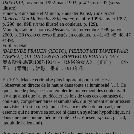
1905-1914
, novembre 1992-mars 1993, p. 419, no. 295 (
verso
illustré).
Emden, Kunsthalle et Munich, Haus der Kunst,
Tanz in der
Moderne. Von Matisse bis Schlemmer
, octobre 1996-janvier 1997,
p. 296, no. 89E (
verso
illustré en couleurs, p. 129).
Munich, Galerie Thomas,
Meisterwerke
, novembre 1999-janvier
2000, p. 38 (
recto
et
verso
illustrés en couleurs, p. 41, 43, 45, 48, 47
et 49).
Further details
‘BADENDE FRAUEN (RECTO); PIERROT MIT TÄNZERPAAR
(VERSO)’; OIL ON CANVAS; PAINTED IN BONN IN 1913.
奧古斯特·馬克(1887-1914)－《沐浴的女人》（正面）；《小
丑》（背面），油彩、畫布，1913年作
En 1913, Macke écrit: «Le plus important pour moi, c'est
l'observation directe de la nature dans toute sa luminosité […]. Ce
que j'aime le plus, c'est contempler le mouvement des couleurs. Il
n'y a qu'ainsi que j'ai pu déceler les lois de tous ces contrastes de
couleurs, complémentaires et simultanés, qui rythment et nourrissent
ma vision. C'est là que je puise l'essence même de mon art, une
essence qui ne trouve sa source ni dans un système hypothétique, ni
dans une quelconque théorie » (cité
in
G. Vriesen,
op. cit
., p. 120;
traduit de l'allemand).
Œuvre emblématique d’August Macke peinte sur les deux faces