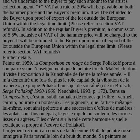
and we undertake to the buyer to pay such amount to the artist's
collection agent. "+" VAT at a rate of 20% will be payable on both
the hammer price and the Buyer’s premium. It will be refunded to
the Buyer upon proof of export of the lot outside the European
Union within the legal time limit. (Please refer to section VAT
refunds). In addition to the regular Buyer’s premium, a commission
of 5.5% inclusive of VAT of the hammer price will be charged to the
buyer. It will be refunded to the Buyer upon proof of export of the
lot outside the European Union within the legal time limit. (Please
refer to section VAT refunds)
Further details
Peinte en 1959, la
Composition
en
rouge
de Serge Poliakoff porte à
son paroxysme l’enseignement que le peintre tire de Malévitch, dont
il visite l’exposition à la Kunsthalle de Berne la même année. « Il
m’a démontré une fois de plus le rôle capital de la vibration de la
matière », explique Poliakoff au sujet de son aîné (cité in Brütsch,
Serge
Poliakoff
1900-1969
, Neuchâtel, 1993, p. 172). Dans sa
Composition
, c’est un subtil camaïeu de rouges qui vibre : vermeil,
carmin, pourpre ou bordeaux. Les pigments, que l’artiste mélange
lui-même, sont ainsi prétexte à une succession d’effets de matières :
les aplats sont fins ou épais, le geste rapide ou soutenu, les formes
lisses ou agitées. Elles créent sur la toile cette harmonie visuelle
extatique si propre à l’œuvre de Poliakoff.
Largement reconnu au cours de la décennie 1950, le peintre russe
immigré à Paris travaille loin du bruit du monde. Sa peinture se