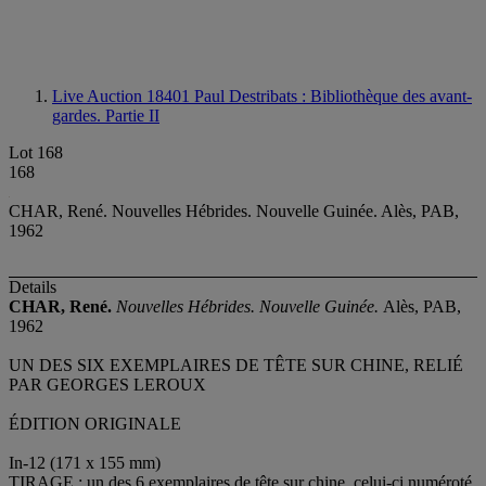
Live Auction 18401
Paul Destribats : Bibliothèque des avant-
gardes. Partie II
Lot 168
168
CHAR, René. Nouvelles Hébrides. Nouvelle Guinée. Alès, PAB,
1962
Details
CHAR, René.
Nouvelles Hébrides. Nouvelle Guinée.
Alès, PAB,
1962
UN DES SIX EXEMPLAIRES DE TÊTE SUR CHINE, RELIÉ
PAR GEORGES LEROUX
ÉDITION ORIGINALE
In-12 (171 x 155 mm)
TIRAGE : un des 6 exemplaires de tête sur chine, celui-ci numéroté