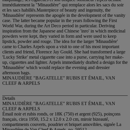
immédiatement la "Minaudière" qui remplace alors les sacs du soir
et les sacs habillés.Masterpiece of beauty and ingenuity, the
'Minaudière' represents the apogée in the development of the vanity
case. The latter became popular in the years following the First
World War, during the Art Deco period in particular. Deriving
inspiration from the Japanese and Chinese 'inro' in which medicinal
powders were kept, they varied in form and were used to keep
lipstick, powder and rouge. The idea for the larger 'Minaudière'
came to Charles Arpels upon a visit to one of his most important
clients and friend, Florence Jay Gould. She had transformed a large
'Lucky Strike' metal cigarette case into a purse, carrying her make-
up, cigarettes and lighter. Arpels immediately drafted a design for the
'Minaudière' which would replace the evening and dressier
afternoon bags.
MINAUDIÈRE "BAGATELLE" RUBIS ET ÉMAIL, VAN
CLEEF & ARPELS
Details
MINAUDIÈRE "BAGATELLE" RUBIS ET ÉMAIL, VAN
CLEEF & ARPELS
Émail noir et rubis ronds, or 18K (750) et argent (925), poinçons
français, circa 1950, 15.2 x 12.0 x 2.0 cm, miroir bizeauté,
compartiments couverts, poudrier et briquet amovibles, signée La
Minaudière de Van Cleef & Arpels, no. 59512