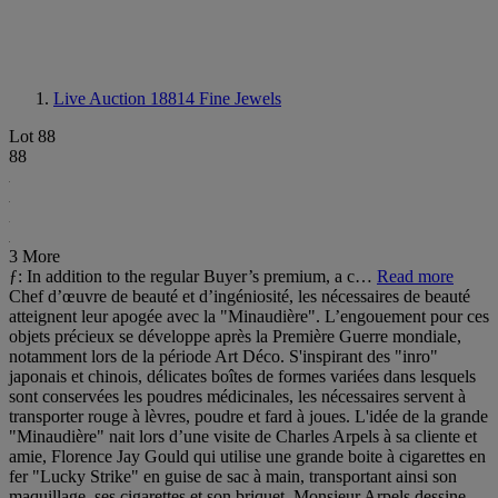
Live Auction 18814
Fine Jewels
Lot 88
88
3 More
ƒ: In addition to the regular Buyer’s premium, a c…
Read more
Chef d’œuvre de beauté et d’ingéniosité, les nécessaires de beauté
atteignent leur apogée avec la "Minaudière". L’engouement pour ces
objets précieux se développe après la Première Guerre mondiale,
notamment lors de la période Art Déco. S'inspirant des "inro"
japonais et chinois, délicates boîtes de formes variées dans lesquels
sont conservées les poudres médicinales, les nécessaires servent à
transporter rouge à lèvres, poudre et fard à joues. L'idée de la grande
"Minaudière" nait lors d’une visite de Charles Arpels à sa cliente et
amie, Florence Jay Gould qui utilise une grande boite à cigarettes en
fer "Lucky Strike" en guise de sac à main, transportant ainsi son
maquillage, ses cigarettes et son briquet. Monsieur Arpels dessine